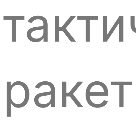
такти
раке