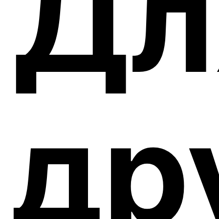
Дл
др