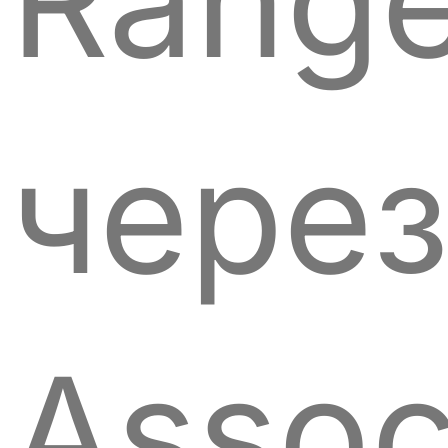
Range
чере
Assoc