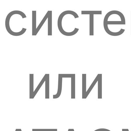
сист
или