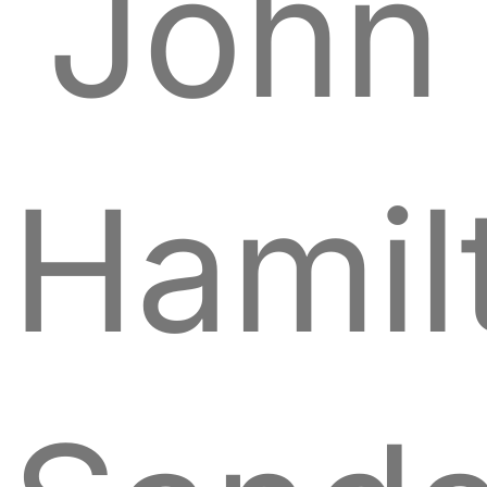
John
Hamil