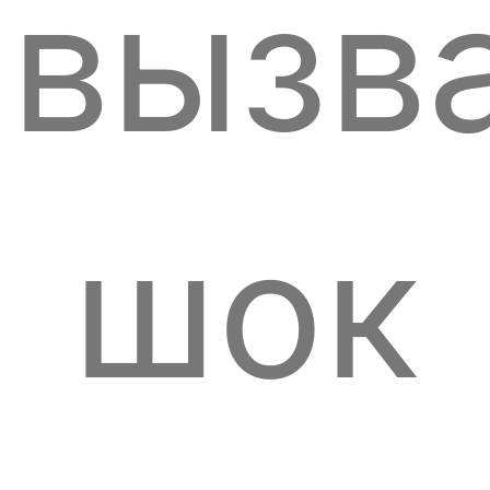
вызв
шок