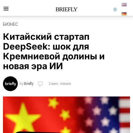
0
BRIEFLY
БИЗНЕС
Китайский стартап
DeepSeek: шок для
Кремниевой долины и
новая эра ИИ
by
Briefly
2 мин. чтения