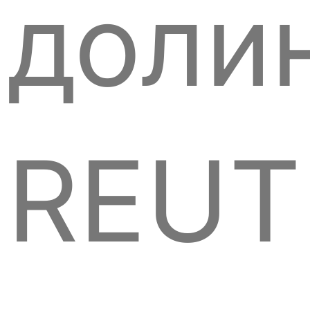
доли
REUT