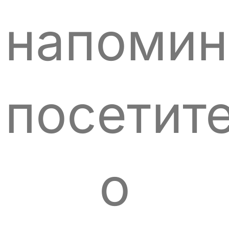
напоми
посетит
о