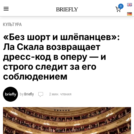
0
BRIEFLY
КУЛЬТУРА
«Без шорт и шлёпанцев»:
Ла Скала возвращает
дресс-код в оперу — и
строго следит за его
соблюдением
by
Briefly
2 мин. чтения