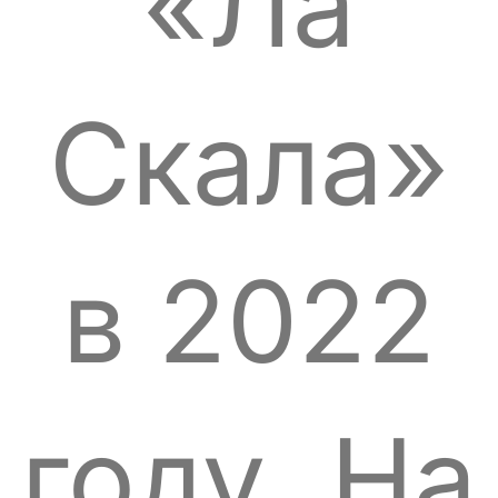
«Ла
Скала»
в 2022
году. На