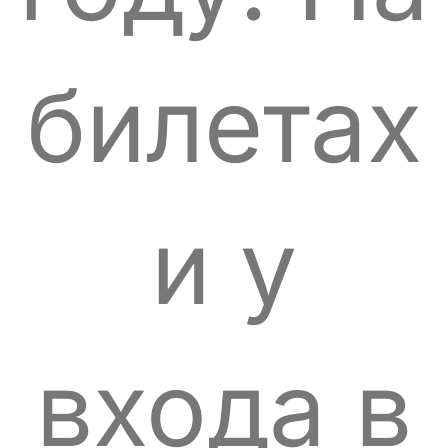
билетах
и ​​у
входа в