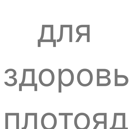
для
здоров
плотоя