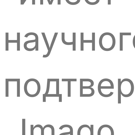
научног
подтве
Imago