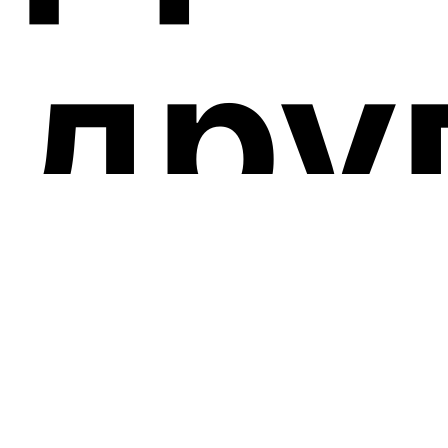
дру
про