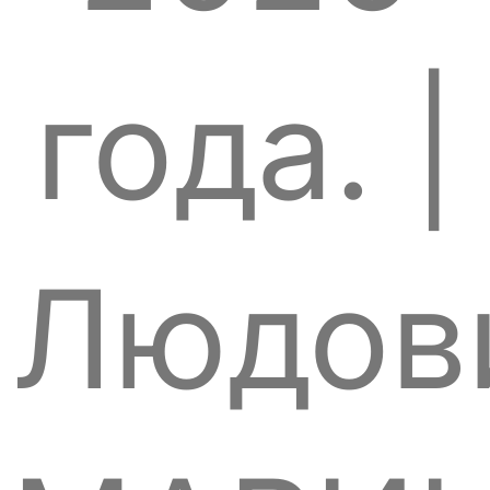
года. |
Людов