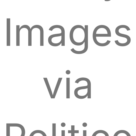
Images
via