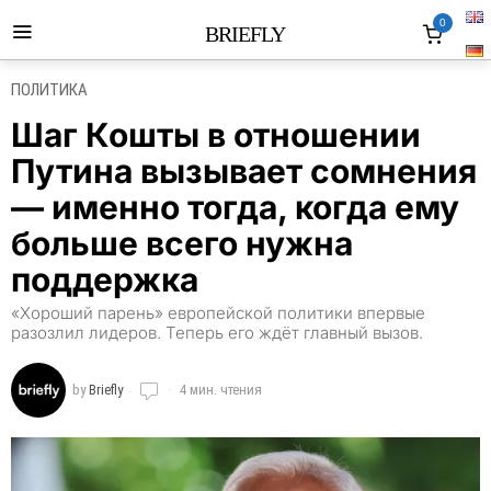
0
BRIEFLY
ПОЛИТИКА
Шаг Кошты в отношении
Путина вызывает сомнения
— именно тогда, когда ему
больше всего нужна
поддержка
«Хороший парень» европейской политики впервые
разозлил лидеров. Теперь его ждёт главный вызов.
by
Briefly
4 мин. чтения