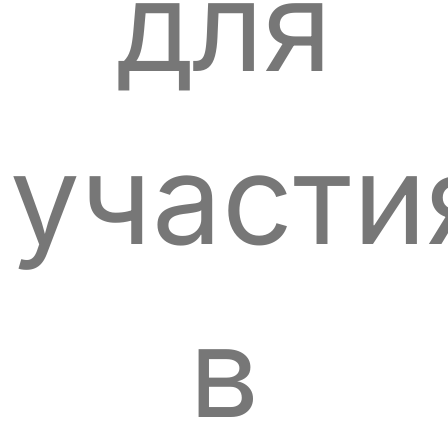
для
участи
в