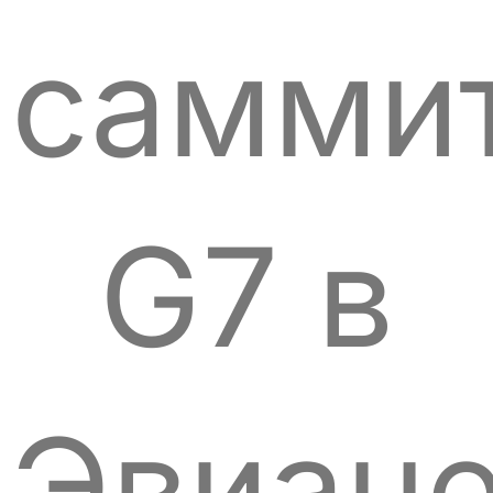
самми
G7 в
Эвиане