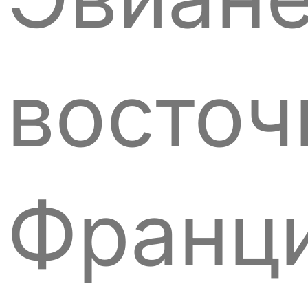
восточ
Франци