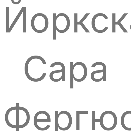
Йоркск
Сара
Фергю