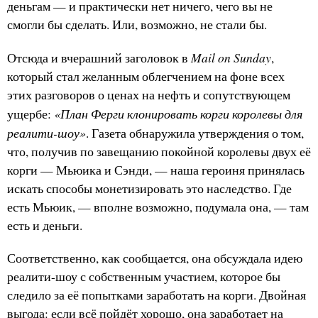
деньгам — и практически нет ничего, чего вы не
смогли бы сделать. Или, возможно, не стали бы.
Mail on Sunday
Отсюда и вчерашний заголовок в
,
который стал желанным облегчением на фоне всех
этих разговоров о ценах на нефть и сопутствующем
«План Ферги клонировать корги королевы для
ущербе:
реалити-шоу»
. Газета обнаружила утверждения о том,
что, получив по завещанию покойной королевы двух её
корги — Мьюика и Сэнди, — наша героиня принялась
искать способы монетизировать это наследство. Где
есть Мьюик, — вполне возможно, подумала она, — там
есть и деньги.
Соответственно, как сообщается, она обсуждала идею
реалити-шоу с собственным участием, которое бы
следило за её попытками заработать на корги. Двойная
выгода: если всё пойдёт хорошо, она заработает на