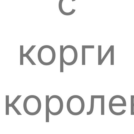
с
корги
короле