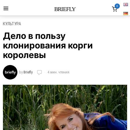
0
BRIEFLY
КУЛЬТУРА
Дело в пользу
клонирования корги
королевы
by
Briefly
4 мин. чтения