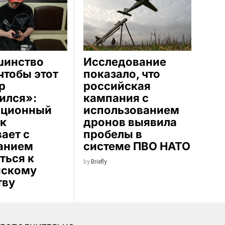
шинство
Исследование
 чтобы этот
показало, что
р
российская
ился»:
кампания с
иционный
использованием
к
дронов выявила
ает с
пробелы в
анием
системе ПВО НАТО
ться к
by
Briefly
йскому
тву