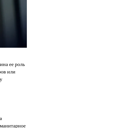
ина ее роль
ров или
у
а
уманитарное