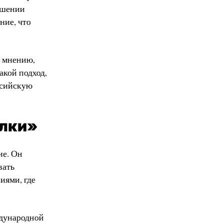
ершении
ние, что
о мнению,
акой подход,
ссийскую
елки»
ие. Он
вать
иями, где
ждународной