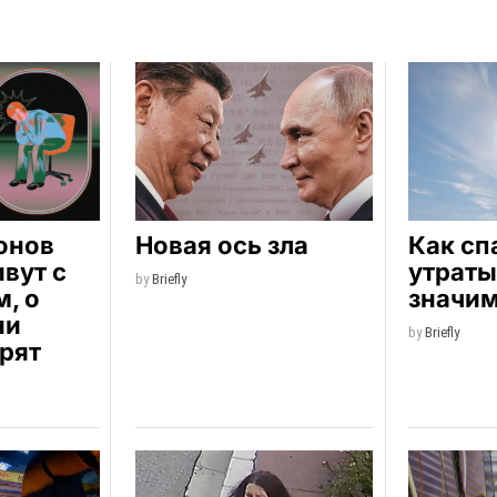
онов
Новая ось зла
Как сп
вут с
утраты
by
Briefly
, о
значи
ни
by
Briefly
рят