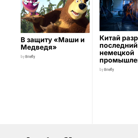
Китай раз
В защиту «Маши и
последний
Медведя»
немецкой
by
Briefly
промышле
by
Briefly