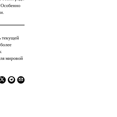
. Особенно
и.
ь текущей
 более
к
для мировой