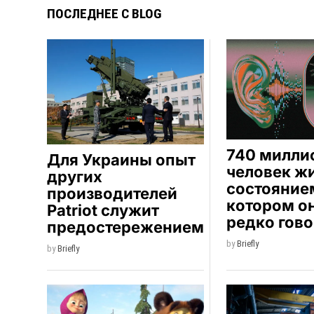
ПОСЛЕДНЕЕ С BLOG
740 милли
Для Украины опыт
человек жи
других
состоянием
производителей
котором о
Patriot служит
редко гово
предостережением
by
Briefly
by
Briefly