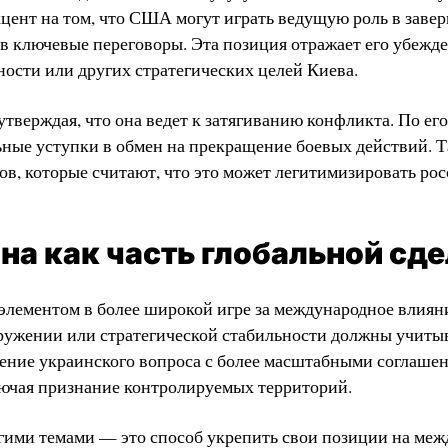
кцент на том, что США могут играть ведущую роль в зав
в ключевые переговоры. Эта позиция отражает его убежде
ости или других стратегических целей Киева.
верждая, что она ведет к затягиванию конфликта. По ег
ьные уступки в обмен на прекращение боевых действий. Т
ов, которые считают, что это может легитимизировать ро
на как часть глобальной сд
лементом в более широкой игре за международное влиян
оружении или стратегической стабильности должны учиты
шение украинского вопроса с более масштабными соглашен
лючая признание контролируемых территорий.
ими темами — это способ укрепить свои позиции на ме