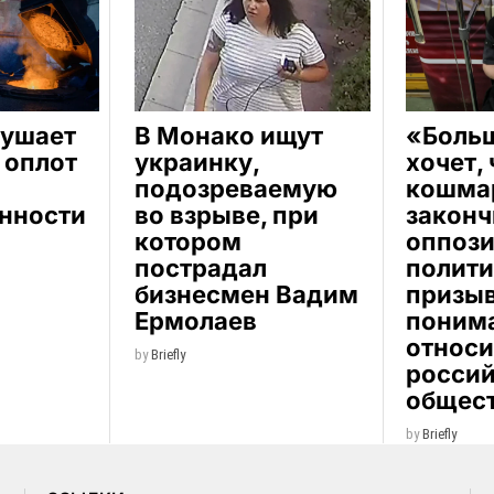
рушает
В Монако ищут
«Боль
 оплот
украинку,
хочет,
подозреваемую
кошма
нности
во взрыве, при
законч
котором
оппоз
пострадал
полити
бизнесмен Вадим
призыв
Ермолаев
поним
относи
by
Briefly
росси
общес
by
Briefly