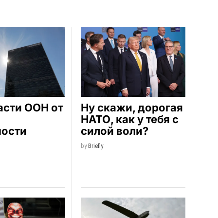
асти ООН от
Ну скажи, дорогая
НАТО, как у тебя с
мости
силой воли?
by
Briefly