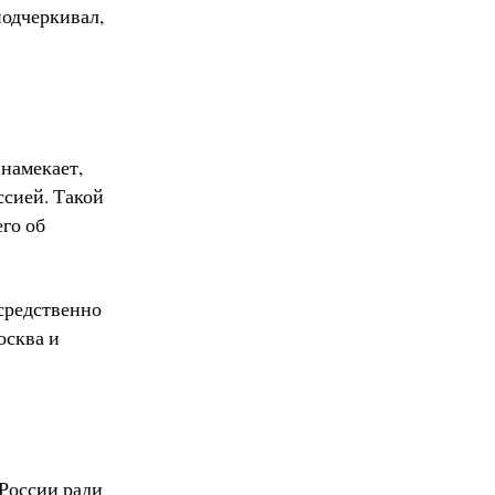
подчеркивал,
 намекает,
ссией. Такой
го об
осредственно
осква и
 России ради