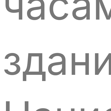
часа
здан