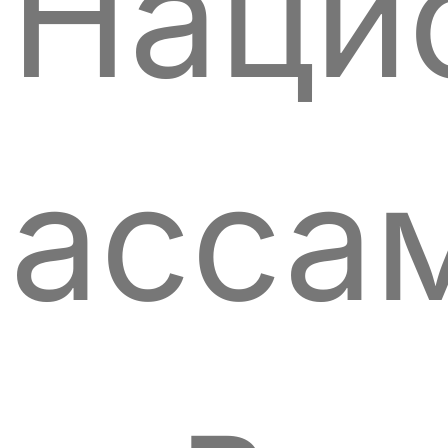
Наци
асса