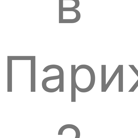
в
Пари