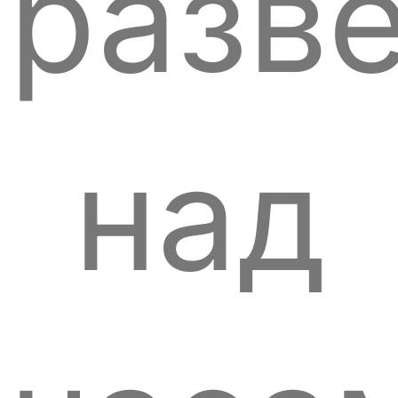
разв
над