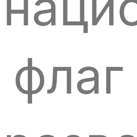
наци
флаг