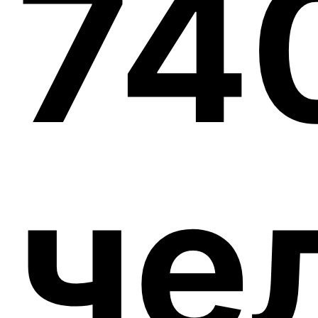
74
че