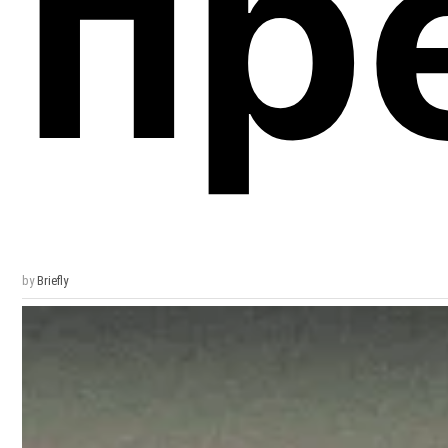
пр
by
Briefly