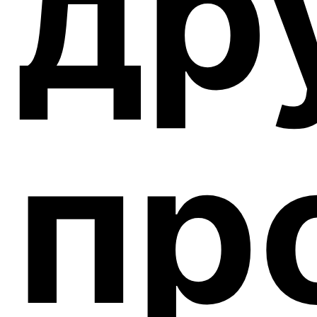
др
пр