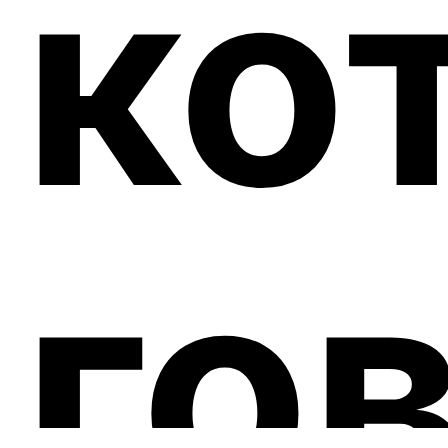
ко
го