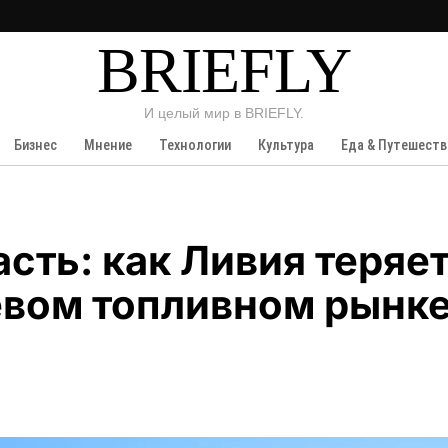
BRIEFLY
И целый мир в BRIEFLY.
Бизнес
Мнение
Технологии
Культура
Еда & Путешеств
асть: как Ливия теряе
евом топливном рынк