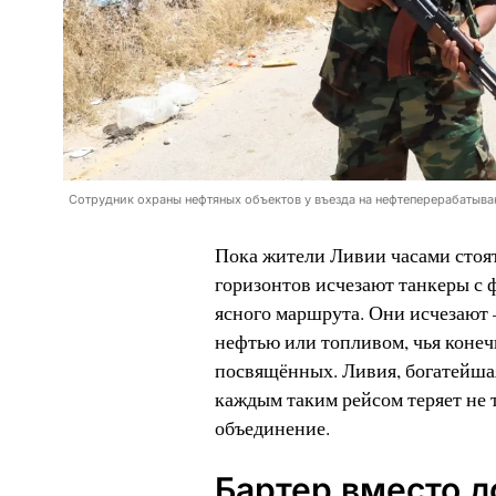
Сотрудник охраны нефтяных объектов у въезда на нефтеперерабатывающ
Пока жители Ливии часами стоят 
горизонтов исчезают танкеры с ф
ясного маршрута. Они исчезают 
нефтью или топливом, чья конечн
посвящённых. Ливия, богатейшая
каждым таким рейсом теряет не 
объединение.
Бартер вместо д