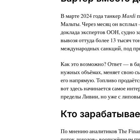
Mardi
В марте 2024 года танкер
п
Мальты. Через месяц он всплыл 
доклада экспертов ООН, судно за 
вывозя оттуда более 13 тысяч то
международных санкций, под при
Как это возможно? Ответ — в ба
нужных объёмах, меняет свою сы
его напрямую. Топливо продаётс
вот здесь начинается самое инте
пределы Ливии, но уже с липов
Кто зарабатывае
По мнению аналитиков The Finan
поток доходов» вооружённым гр