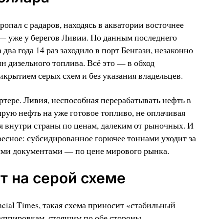
ропал с радаров, находясь в акватории восточнее
— уже у берегов Ливии. По данным последнего
два года 14 раз заходило в порт Бенгази, незаконно
нн дизельного топлива. Всё это — в обход
крытием серых схем и без указания владельцев.
ртере. Ливия, неспособная перерабатывать нефть в
рую нефть на уже готовое топливо, не оплачивая
я внутри страны по ценам, далеким от рыночных. И
ресное: субсидированное горючее тоннами уходит за
ыми документами — по цене мирового рынка.
т на серой схеме
cial Times, такая схема приносит «стабильный
уппировкам, стоящим по обе стороны