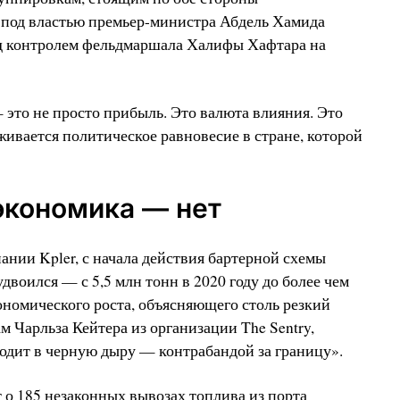
 под властью премьер-министра Абдель Хамида
д контролем фельдмаршала Халифы Хафтара на
 это не просто прибыль. Это валюта влияния. Это
живается политическое равновесие в стране, которой
экономика — нет
нии Kpler, с начала действия бартерной схемы
воился — с 5,5 млн тонн в 2020 году до более чем
кономического роста, объясняющего столь резкий
ам Чарльза Кейтера из организации The Sentry,
ходит в черную дыру — контрабандой за границу».
о 185 незаконных вывозах топлива из порта