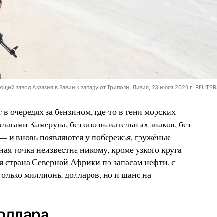
ий завод Аззавия в Завии к западу от Триполи, Ливия, 23 июля 2020 г. REUTERS 
в очередях за бензином, где-то в тени морских
лагами Камеруна, без опознавательных знаков, без
— и вновь появляются у побережья, гружёные
ая точка неизвестна никому, кроме узкого круга
 страна Северной Африки по запасам нефти, с
только миллионы долларов, но и шанс на
оллара