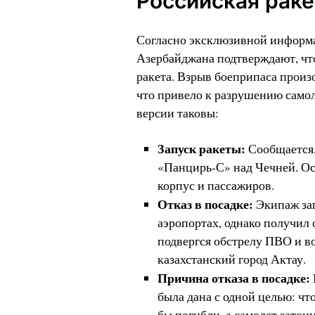
Российская раке
Согласно эксклюзивной информа
Азербайджана подтверждают, что
ракета. Взрыв боеприпаса произ
что привело к разрушению само
версии таковы:
Запуск ракеты:
Сообщается,
«Панцирь-С» над Чечней. Ос
корпус и пассажиров.
Отказ в посадке:
Экипаж зап
аэропортах, однако получил
подвергся обстрелу ПВО и в
казахстанский город Актау.
Причина отказа в посадке:
была дана с одной целью: чт
бы погибли, а самолет затону