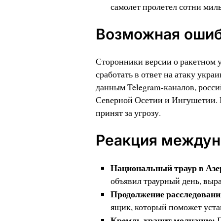
самолет пролетел сотни мил
Возможная ошиб
Сторонники версии о ракетном у
сработать в ответ на атаку укра
данным Telegram-каналов, росси
Северной Осетии и Ингушетии. В
принят за угрозу.
Реакция междун
Национальный траур в Азе
объявил траурный день, выр
Продолжение расследовани
ящик, который поможет уста
Кремль хранит молчание:
П