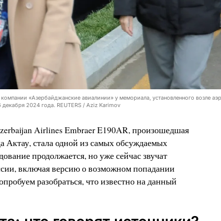
 компании «Азербайджанские авиалинии» у мемориала, установленного возле аэр
 декабря 2024 года. REUTERS / Aziz Karimov
zerbaijan Airlines Embraer E190AR, произошедшая
да Актау, стала одной из самых обсуждаемых
дование продолжается, но уже сейчас звучат
ссии, включая версию о возможном попадании
опробуем разобраться, что известно на данный