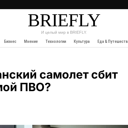
BRIEFLY
И целый мир в BRIEFLY.
Бизнес
Мнение
Технологии
Культура
Еда & Путешеств
нский самолет сбит
мой ПВО?