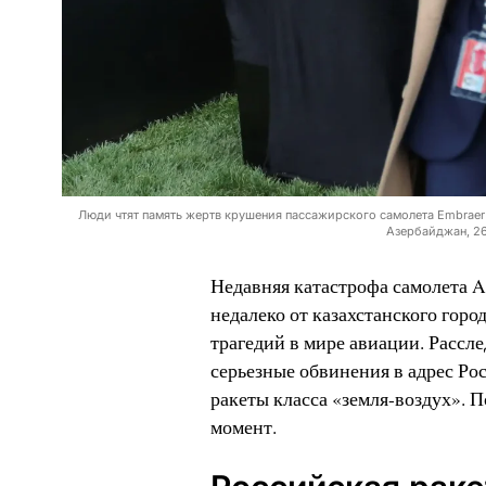
Люди чтят память жертв крушения пассажирского самолета Embraer
Азербайджан, 26
Недавняя катастрофа самолета A
недалеко от казахстанского горо
трагедий в мире авиации. Рассле
серьезные обвинения в адрес Ро
ракеты класса «земля-воздух». П
момент.