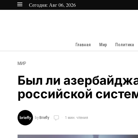
Сегодня:
Авг 06, 2026
Главная
Мир
Политика
МИР
Был ли азербайджа
российской систе
by
Briefly
1 мин. чтения