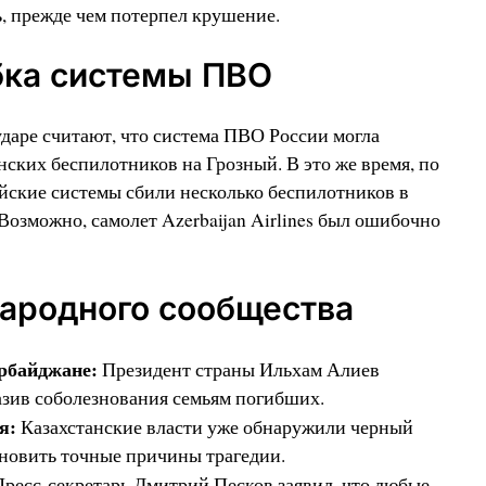
ь, прежде чем потерпел крушение.
ка системы ПВО
даре считают, что система ПВО России могла
инских беспилотников на Грозный. В это же время, по
йские системы сбили несколько беспилотников в
озможно, самолет Azerbaijan Airlines был ошибочно
ародного сообщества
рбайджане:
Президент страны Ильхам Алиев
азив соболезнования семьям погибших.
я:
Казахстанские власти уже обнаружили черный
новить точные причины трагедии.
ресс-секретарь Дмитрий Песков заявил, что любые