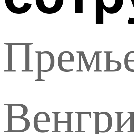
Премь
Венгри