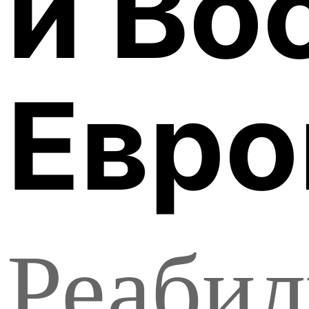
и Во
Евро
Реабил