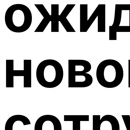
ожи
ново
сотр