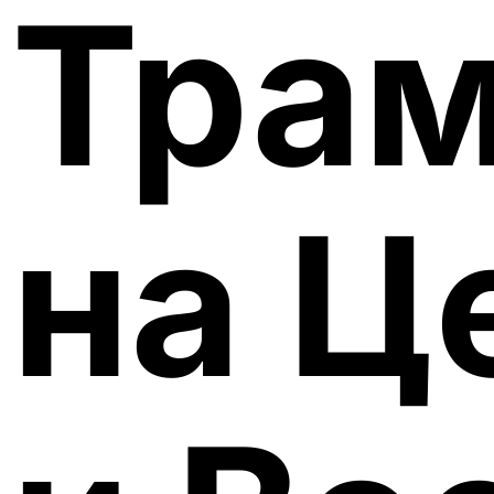
Трам
на Ц