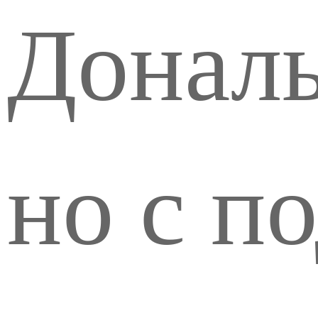
Дональ
но с п