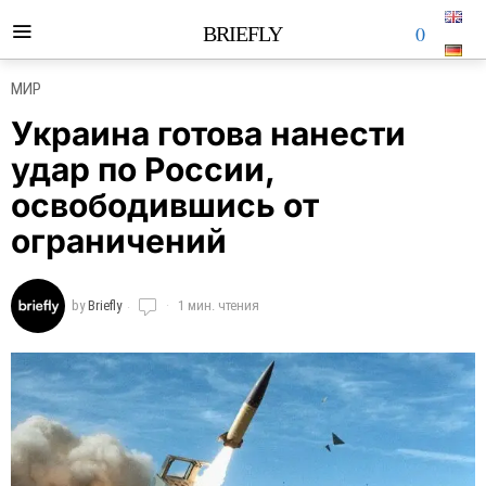
0
BRIEFLY
МИР
Украина готова нанести
удар по России,
освободившись от
ограничений
by
Briefly
1 мин. чтения