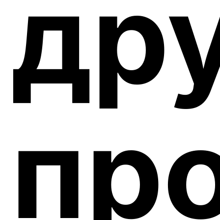
др
пр