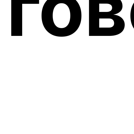
гов
by
Briefly