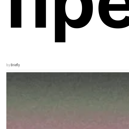
пр
by
Briefly