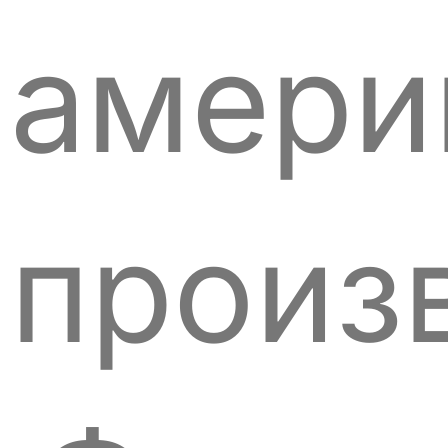
амери
произ