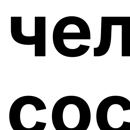
чел
сос