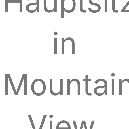
Hauptsit
in
Mountai
View,