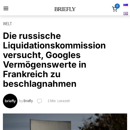
0
BRIEFLY
WELT
Die russische
Liquidationskommission
versucht, Googles
Vermögenswerte in
Frankreich zu
beschlagnahmen
by
Briefly
2 Min. Lesezeit