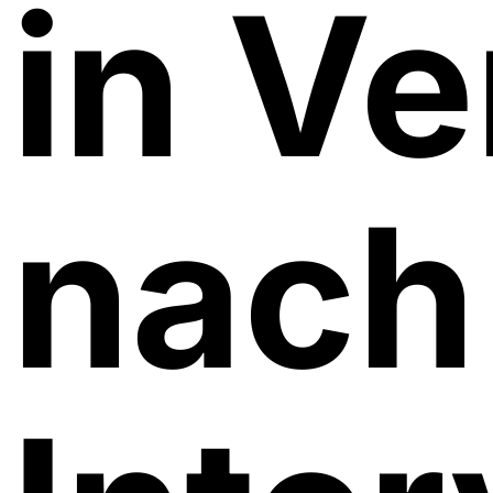
in V
nach