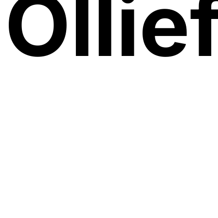
Ölli
verh
eine