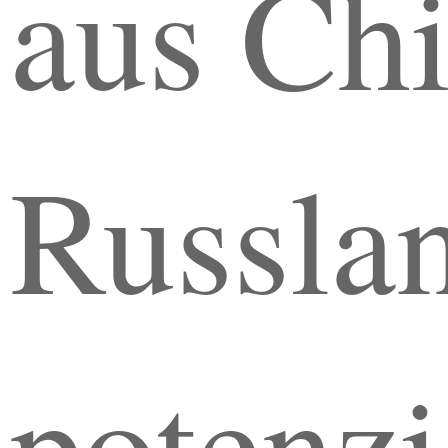
aus Ch
Russla
potenzi