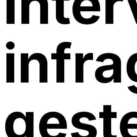
Inter
infra
geste