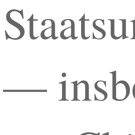
Staats
— insb