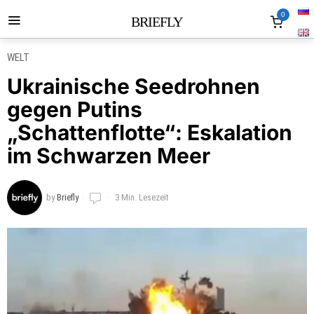
0
BRIEFLY
WELT
Ukrainische Seedrohnen
gegen Putins
„Schattenflotte“: Eskalation
im Schwarzen Meer
by
Briefly
3 Min. Lesezeit