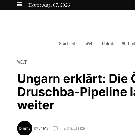
Heute:
Aug. 07, 2026
Startseite
Welt
Politik
Wirtsc
WELT
Ungarn erklärt: Die 
Druschba-Pipeline 
weiter
by
Briefly
2 Min. Lesezeit