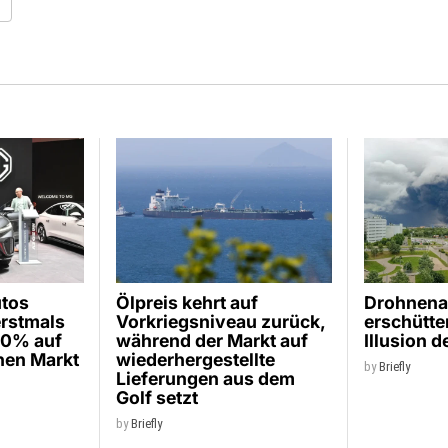
utos
Ölpreis kehrt auf
Drohnena
erstmals
Vorkriegsniveau zurück,
erschütt
10% auf
während der Markt auf
Illusion d
hen Markt
wiederhergestellte
by
Briefly
Lieferungen aus dem
Golf setzt
by
Briefly