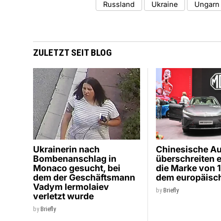
Russland
Ukraine
Ungarn
ZULETZT SEIT BLOG
Ukrainerin nach
Chinesische A
Bombenanschlag in
überschreiten 
Monaco gesucht, bei
die Marke von 
dem der Geschäftsmann
dem europäisc
Vadym Iermolaiev
by
Briefly
verletzt wurde
by
Briefly