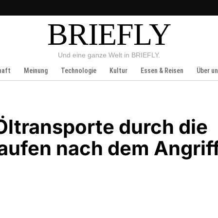
BRIEFLY
Und eine ganze Welt in BRIEFLY.
haft
Meinung
Technologie
Kultur
Essen & Reisen
Über u
Öltransporte durch die
laufen nach dem Angrif