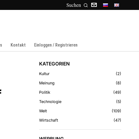
Suchen
ns
Kontakt
Einloggen / Registrieren
KATEGORIEN
Kultur
2
Meinung
8
f
Politik
49
Technologie
5
Welt
109
Wirtschaft
47
WERBUNG