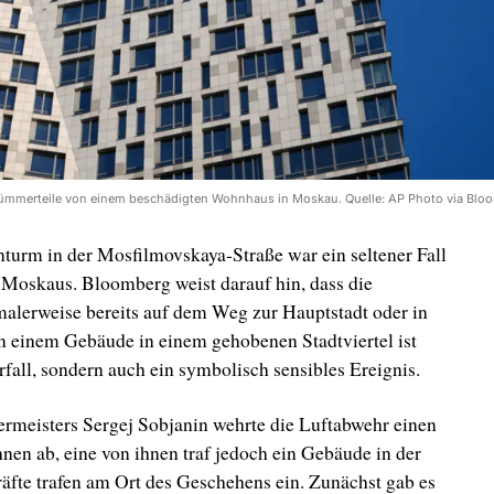
rümmerteile von einem beschädigten Wohnhaus in Moskau. Quelle: AP Photo via Blo
turm in der Mosfilmovskaya-Straße war ein seltener Fall
 Moskaus. Bloomberg weist darauf hin, dass die
alerweise bereits auf dem Weg zur Hauptstadt oder in
an einem Gebäude in einem gehobenen Stadtviertel ist
rfall, sondern auch ein symbolisch sensibles Ereignis.
meisters Sergej Sobjanin wehrte die Luftabwehr einen
nen ab, eine von ihnen traf jedoch ein Gebäude in der
fte trafen am Ort des Geschehens ein. Zunächst gab es