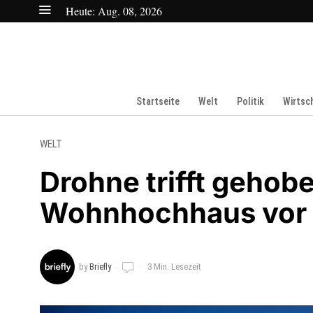
Heute:
Aug. 08, 2026
Startseite
Welt
Politik
Wirtsc
WELT
Drohne trifft geho
Wohnhochhaus vor 
by
Briefly
3 Min. Lesezeit