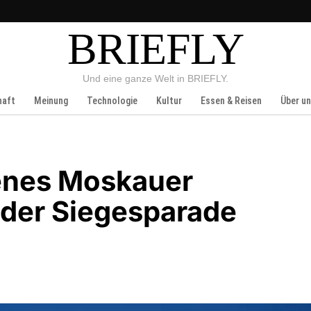
BRIEFLY
Und eine ganze Welt in BRIEFLY.
haft
Meinung
Technologie
Kultur
Essen & Reisen
Über u
benes Moskauer
der Siegesparade