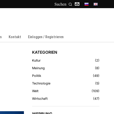
Suchen
ns
Kontakt
Einloggen / Registrieren
KATEGORIEN
Kultur
2
Meinung
8
Politik
49
Technologie
5
Welt
109
Wirtschaft
47
WERBUNG