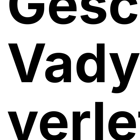
Gesc
Vady
verl