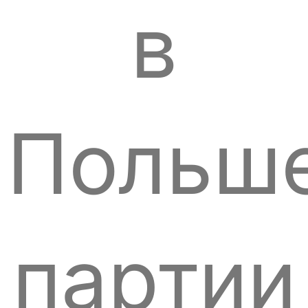
в
Польш
партии