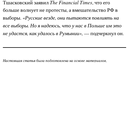
The Financial Times
Тшасковский заявил
, что его
больше волнует не протесты, а вмешательство РФ в
«Русские везде, они пытаются повлиять на
выборы.
все выборы. Но я надеюсь, что у нас в Польше им это
не удастся, как удалось в Румынии»,
— подчеркнул он.
Настоящая статья была подготовлена на основе материалов,
опубликованных
The Financial Times
. Автор не претендует на авторство
оригинального текста, а представляет своё изложение содержания для
ознакомительных целей.
Оригинальную статью можно найти по ссылке
здесь
.
Все права на оригинальный текст принадлежат
The Financial Times
.