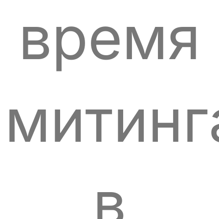
время
митинг
в