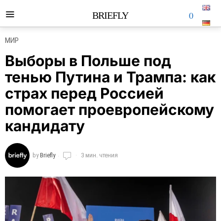
0
BRIEFLY
МИР
Выборы в Польше под
тенью Путина и Трампа: как
страх перед Россией
помогает проевропейскому
кандидату
by
Briefly
3 мин. чтения