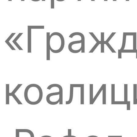
«Гражд
коалиц