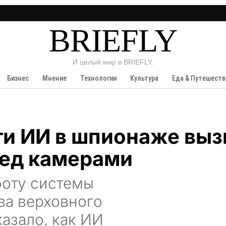
BRIEFLY
И целый мир в BRIEFLY.
Бизнес
Мнение
Технологии
Культура
Еда & Путешеств
и ИИ в шпионаже выз
ред камерами
боту системы
ва верховного
казало, как ИИ