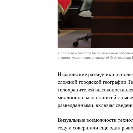
У россиян и без того были серьезные опасени
стороны украинских спецслужб © Александр Ка
Израильские разведчики использ
сложной городской географии Те
телохранителей высокопоставле
миллионов часов записей с тыся
разведданными, включая сведени
Визуальные возможности технол
году и совершили еще один рывок