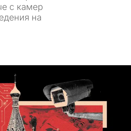
ые с камер
едения на