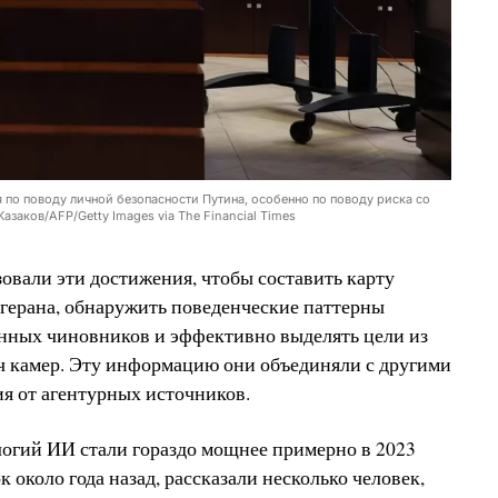
я по поводу личной безопасности Путина, особенно по поводу риска со
заков/AFP/Getty Images via The Financial Times
овали эти достижения, чтобы составить карту
герана, обнаружить поведенческие паттерны
нных чиновников и эффективно выделять цели из
ч камер. Эту информацию они объединяли с другими
я от агентурных источников.
огий ИИ стали гораздо мощнее примерно в 2023
 около года назад, рассказали несколько человек,