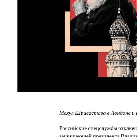
Мехул Шривастава в Лондоне и 
Российские спецслужбы отключи
защищающей президента Владими