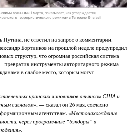
скими военными 1 марта, показывает, как утверждается,
ранского террористического режима» в Тегеране © Israeli
 Путина, не ответил на запрос о комментарии.
ександр Бортников на прошлой неделе предупредил
овых структур, что огромная российская система
— превратив инструменты авторитарного режима
жданами в слабое место, которым могут
ставленных иранских чиновников альянсом США и
жным сигналом»
, — сказал он 26 мая, согласно
«Местонахождение
нформационным агентствам.
тности, через программные “бэкдоры” в
людения».