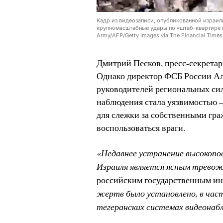
Кадр из видеозаписи, опубликованной израиль
крупномасштабные удары по «штаб-квартире и
Army/AFP/Getty Images via The Financial Times
Дмитрий Песков, пресс-секретарь
Однако директор ФСБ России Ал
руководителей региональных сил
наблюдения стала уязвимостью 
для слежки за собственными гра
воспользоваться враги.
«Недавнее устранение высокопо
Израиля является ясным трево
российским государственным и
жертв было установлено, в час
тегеранских системах видеонаб