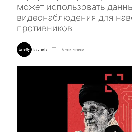
может использовать данн
видеонаблюдения для нав
противников
by
Briefly
6 мин. чтения