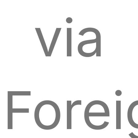
via
Forei