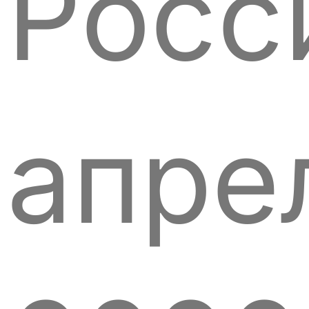
Росс
апре