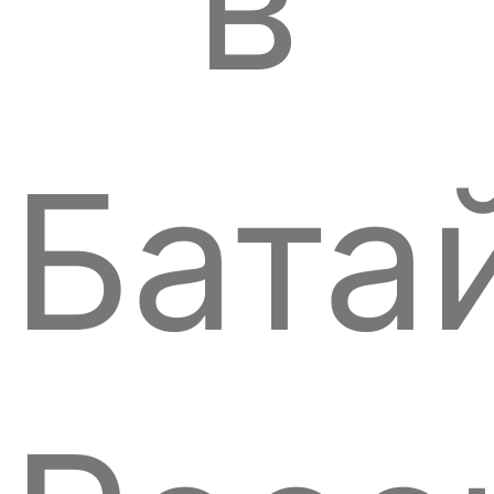
в
Бата