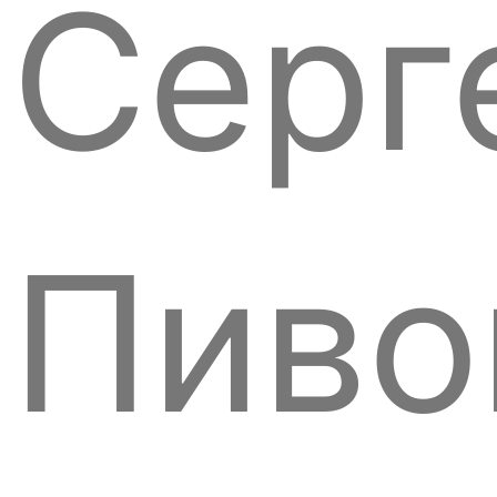
Серг
Пиво