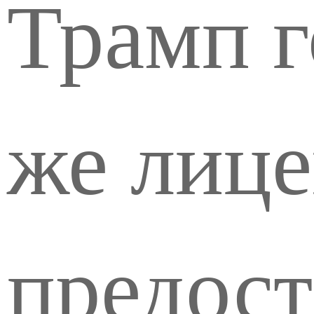
Трамп г
же лиц
предост