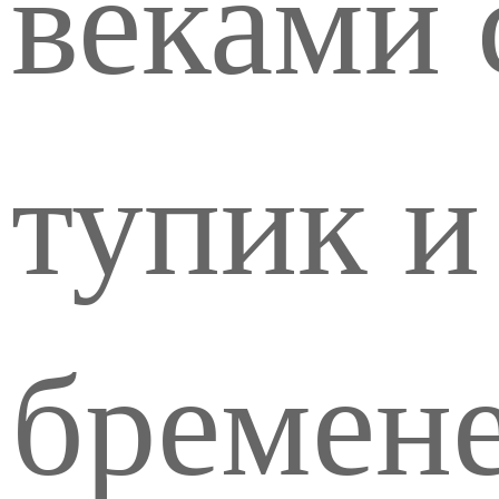
веками 
тупик 
бремене