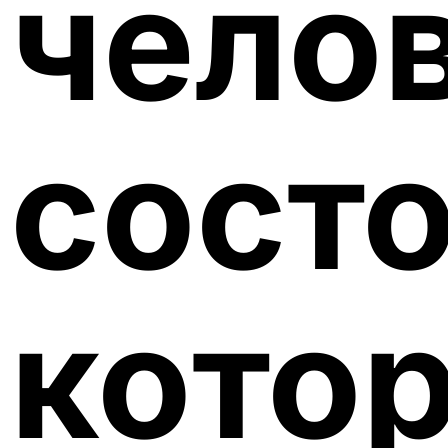
челов
состо
кото