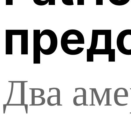
пред
Два ам