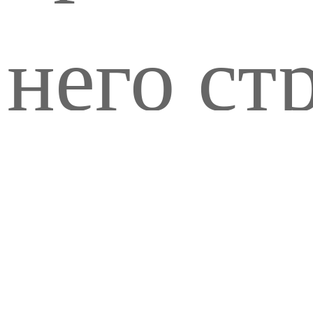
него ст
предста