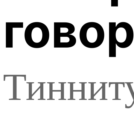
говор
Тинниту