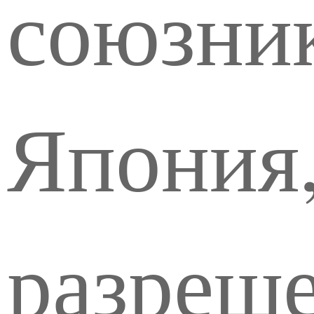
союзник
Япония,
разреше