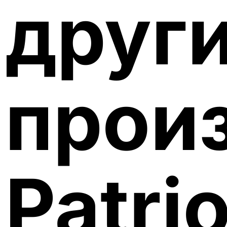
друг
прои
Patri