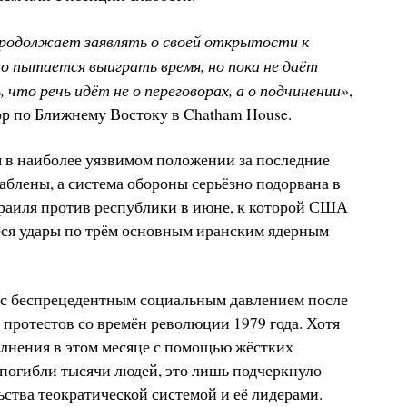
 продолжает заявлять о своей открытости к
о пытается выиграть время, но пока не даёт
 что речь идёт не о переговорах, а о подчинении»
,
р по Ближнему Востоку в Chatham House.
 в наиболее уязвимом положении за последние
аблены, а система обороны серьёзно подорвана в
зраиля против республики в июне, к которой США
еся удары по трём основным иранским ядерным
я с беспрецедентным социальным давлением после
протестов со времён революции 1979 года. Хотя
олнения в этом месяце с помощью жёстких
х погибли тысячи людей, это лишь подчеркнуло
ства теократической системой и её лидерами.