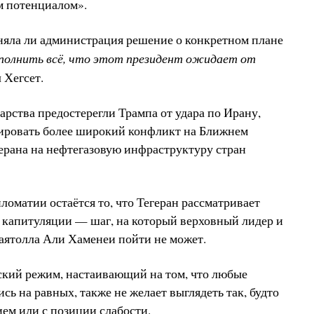
м потенциалом».
няла ли администрация решение о конкретном плане
полнить всё, что этот президент ожидает от
 Хегсет.
арства предостерегли Трампа от удара по Ирану,
цировать более широкий конфликт на Ближнем
герана на нефтегазовую инфраструктуру стран
оматии остаётся то, что Тегеран рассматривает
капитуляции — шаг, на который верховный лидер и
аятолла Али Хаменеи пойти не может.
ский режим, настаивающий на том, что любые
ь на равных, также не желает выглядеть так, будто
ием или с позиции слабости.