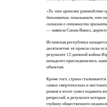
«То, что иранское руководство
дипломатии, показывает, что он
сигналов о готовности признать,
— заявила Санам Вакил, директо
Исламская республика находится
десятилетия: её прокси-силы осл
результате 12-дневной войны И
ненадолго присоединились, нан
объектам.
Кроме того, страна сталкиваетс
самых смертоносных и жестоких 
режим в итоге сумел подавить в
репрессий, в результате которы
глубину общественного недоволь