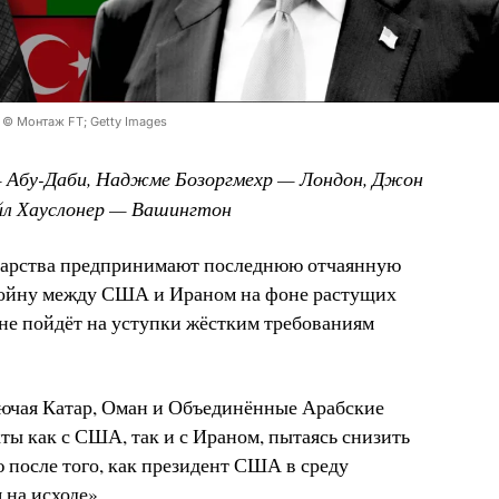
© Монтаж FT; Getty Images
— Абу-Даби, Наджме Бозоргмехр — Лондон, Джон
йл Хауслонер — Вашингтон
дарства предпринимают последнюю отчаянную
войну между США и Ираном на фоне растущих
не пойдёт на уступки жёстким требованиям
лючая Катар, Оман и Объединённые Арабские
ты как с США, так и с Ираном, пытаясь снизить
 после того, как президент США в среду
 на исходе».