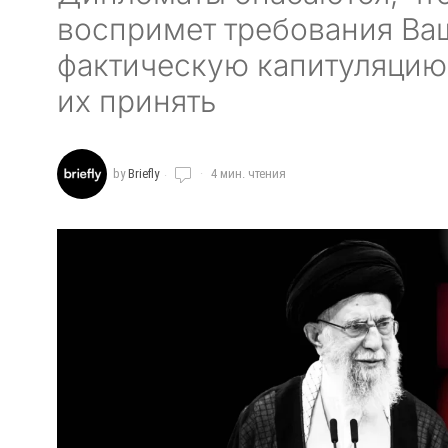
воспримет требования Ва
фактическую капитуляцию
их принять
by
Briefly
4 мин. чтения