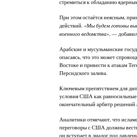
стремиться к обладанию ядерны
При этом остаётся неясным, при
«Мы будем готовы вы
действий.
военного ведомства»
, — добавил
Арабские и мусульманские госуд
опасаясь, что это может спрово
Востоке и привести к атакам Те
Персидского залива.
Ключевым препятствием для дипл
условия США как равносильные 
окончательный арбитр решений 
Аналитики отмечают, что ислам
переговоры с США должны вестис
он вступает в диалог под давлен