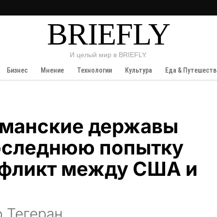
BRIEFLY
И целый мир в BRIEFLY.
Бизнес
Мнение
Технологии
Культура
Еда & Путешеств
ьманские державы
оследнюю попытку
нфликт между США и
 Тегеран