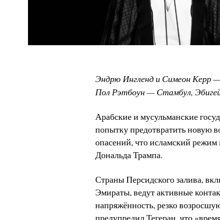
Эндрю Ингленд и Симеон Керр 
Пол Рэтбоун — Стамбул, Эбиге
Арабские и мусульманские госу
попытку предотвратить новую 
опасений, что исламский режим 
Дональда Трампа.
Страны Персидского залива, вк
Эмираты, ведут активные контак
напряжённость, резко возросшую
предупредил Тегеран, что «время