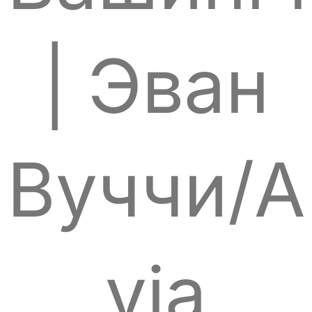
| Эван
Вуччи/A
via