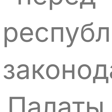
респуб
законод
Палаты