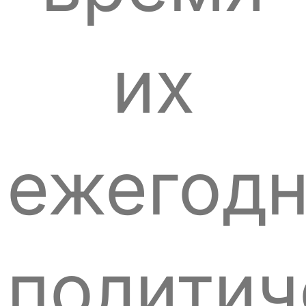
их
ежегодн
политич