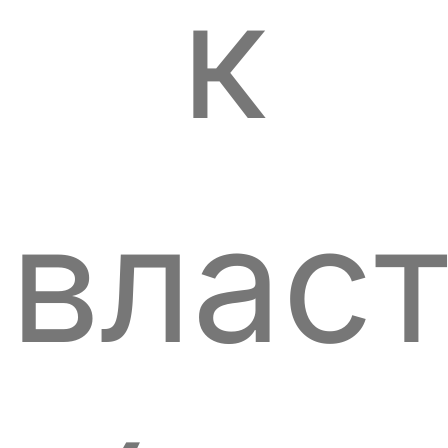
к
власт