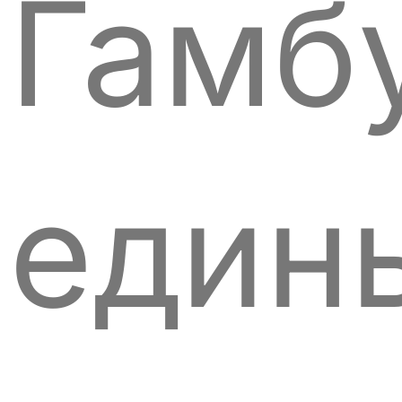
Гамб
един