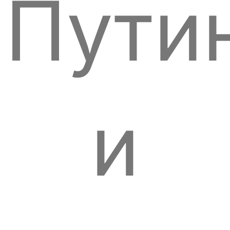
Пути
и