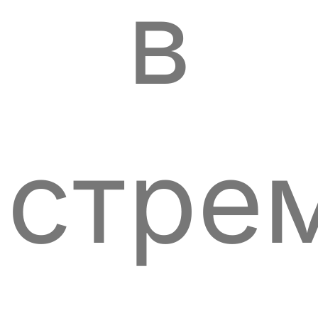
в
стре