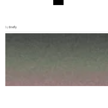
by
Briefly