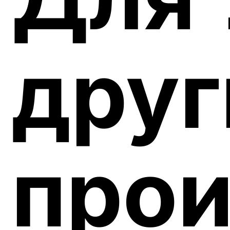
друг
прои