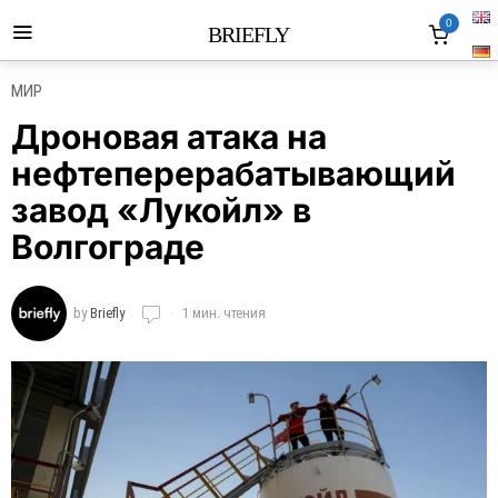
0
BRIEFLY
МИР
Дроновая атака на
нефтеперерабатывающий
завод «Лукойл» в
Волгограде
by
Briefly
1 мин. чтения