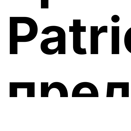
Patr
пре