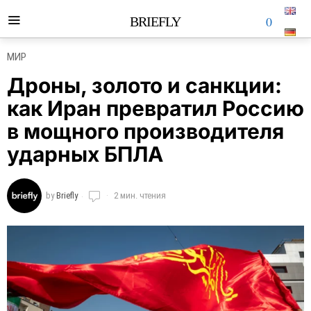
0
BRIEFLY
МИР
Дроны, золото и санкции:
как Иран превратил Россию
в мощного производителя
ударных БПЛА
by
Briefly
2 мин. чтения