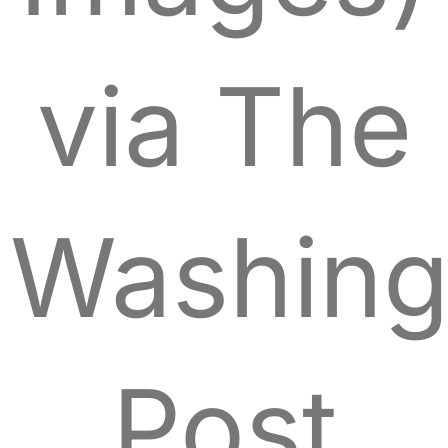
via The
Washing
Post