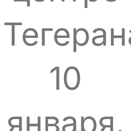
Тегеран
10
января.