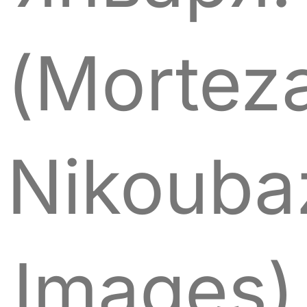
(Mortez
Nikouba
Images)