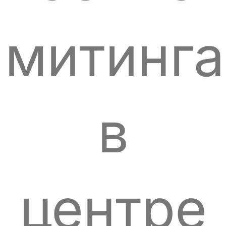
митинга
в
центре