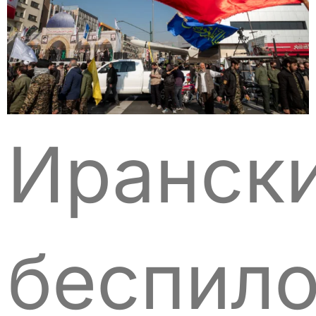
Иранск
беспило