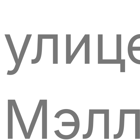
улиц
Мэл