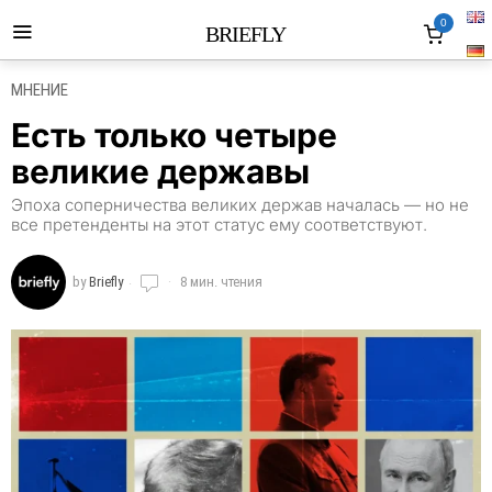
0
BRIEFLY
МНЕНИЕ
Есть только четыре
великие державы
Эпоха соперничества великих держав началась — но не
все претенденты на этот статус ему соответствуют.
by
Briefly
8 мин. чтения