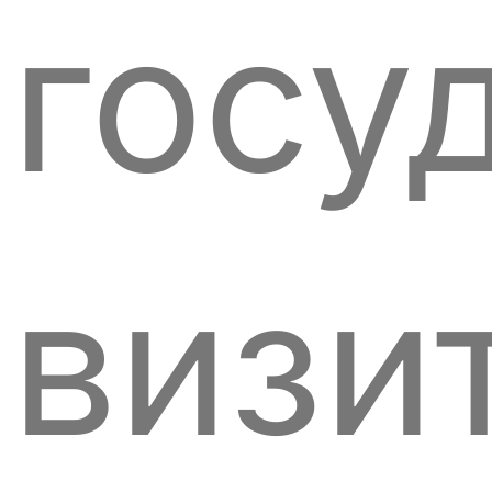
госу
визит