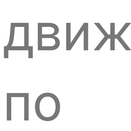
движ
по