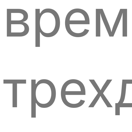
врем
трех