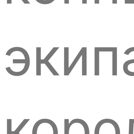
экип
коро