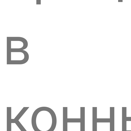
в
конн