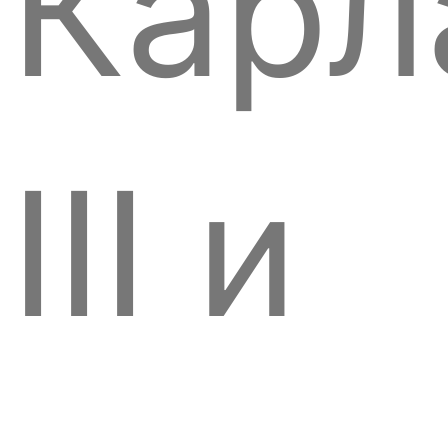
Карл
III и