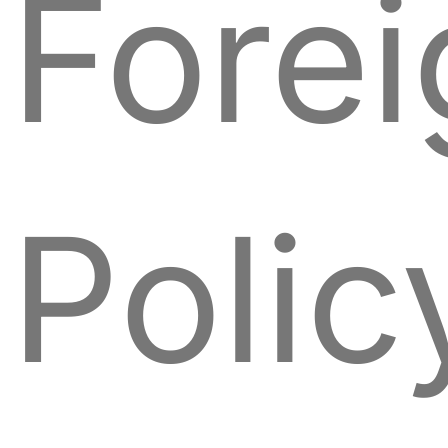
Forei
Polic