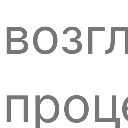
возг
проц