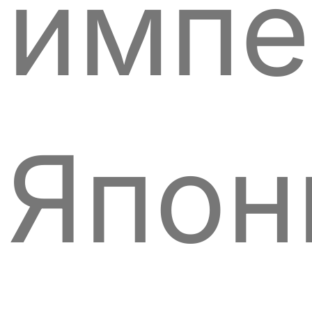
импе
Япон