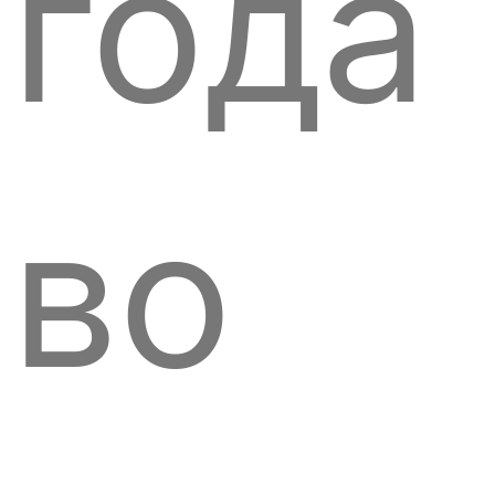
года
во