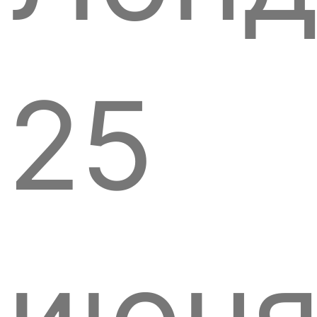
25
июн