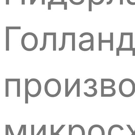
Голлан
произв
микрос