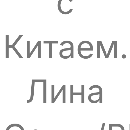
с
Китаем.
Лина