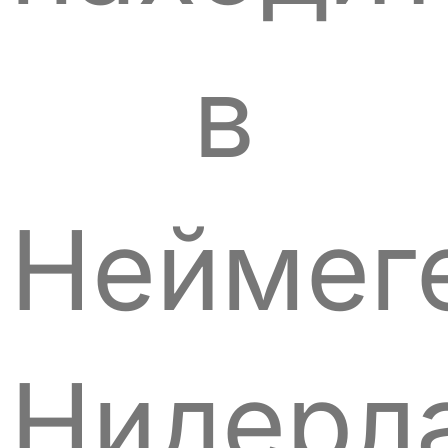
в
Неймег
Нидерл