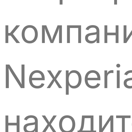
компан
Nexperi
находит