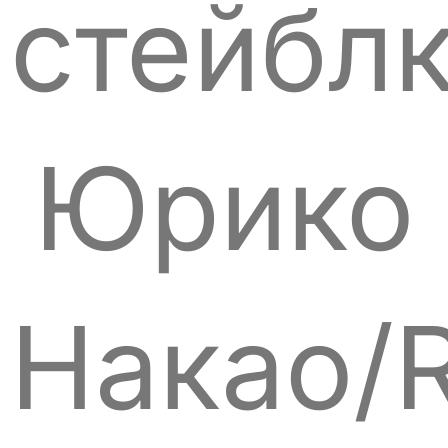
стейблк
Юрико
Накао/R