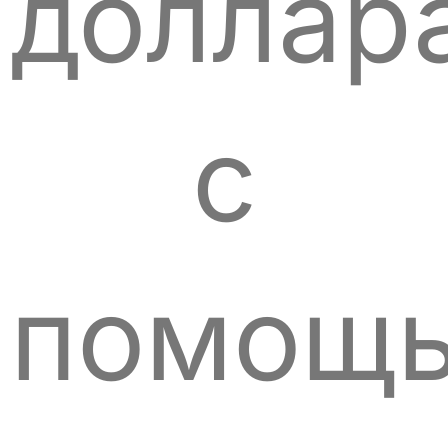
доллар
с
помощ