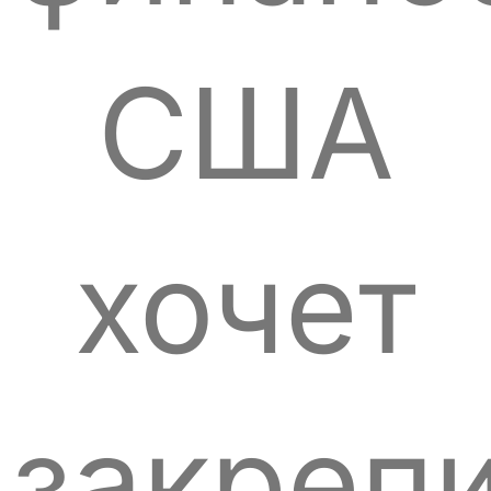
США
хочет
закреп