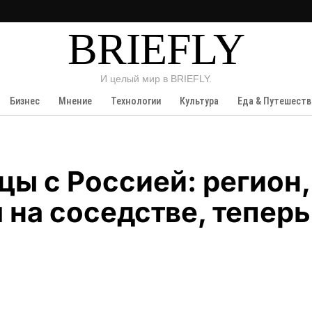
BRIEFLY
И целый мир в BRIEFLY.
Бизнес
Мнение
Технологии
Культура
Еда & Путешеств
цы с Россией: регион,
 на соседстве, теперь