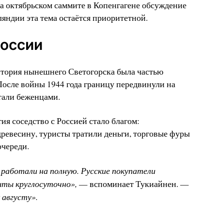
а октябрьском саммите в Копенгагене обсуждение
ляндии эта тема остаётся приоритетной.
России
тория нынешнего Светогорска была частью
осле войны 1944 года границу передвинули на
стали беженцами.
ия соседство с Россией стало благом:
евесину, туристы тратили деньги, торговые фуры
очереди.
 работали на полную. Русские покупатели
ыты круглосуточно»,
— вспоминает Тукиайнен. —
 августу».