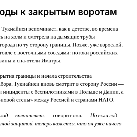
годы к закрытым воротам
Тукиайнен вспоминает, как в детстве, во времена
ь на холм и смотрела на дымящие трубы
города по ту сторону границы. Позже, уже взрослой,
рговле с восточными соседями: потоки российских
зины и спа-отели Иматры.
акрытия границы и начала строительства
абора, Тукиайнен вновь смотрит в сторону России —
ли инциденты с беспилотниками в Польше и Дании, а
роновой стены» между Россией и странами НАТО.
азад — впечатляет,
Но если год
— говорит она. —
ьёзной защитой, теперь кажется, что он уже ничего