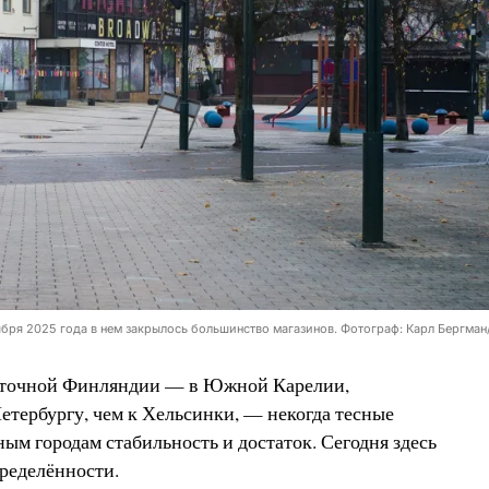
ября 2025 года в нем закрылось большинство магазинов. Фотограф: Карл Бергма
осточной Финляндии — в Южной Карелии,
тербургу, чем к Хельсинки, — некогда тесные
ым городам стабильность и достаток. Сегодня здесь
пределённости.