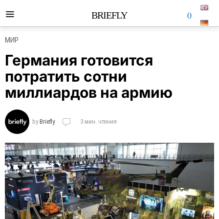
0
BRIEFLY
МИР
Германия готовится
потратить сотни
миллиардов на армию
by
Briefly
3 мин. чтения