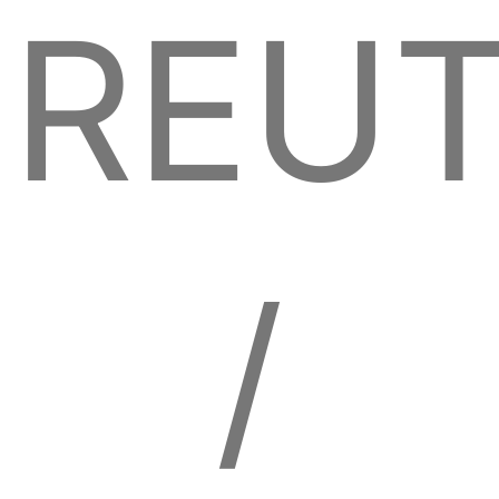
REU
/