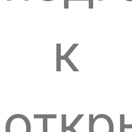
к
откр