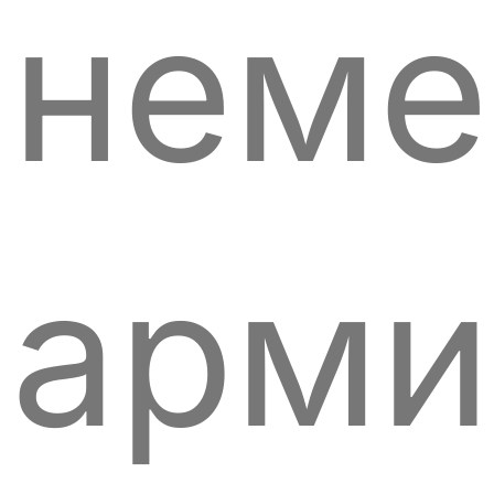
неме
арми