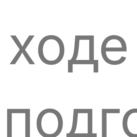
ходе
подг