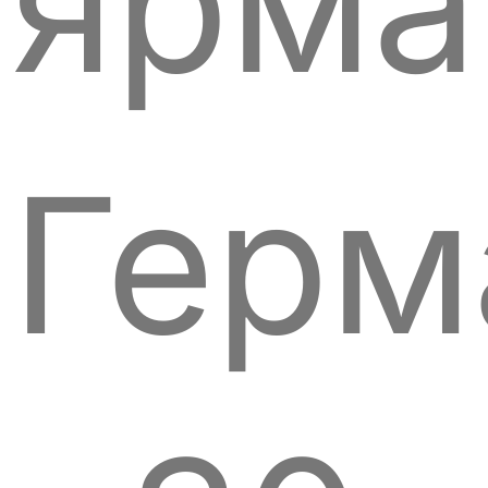
ярма
Герм