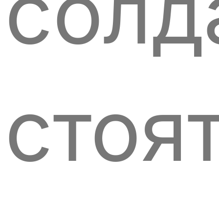
солд
стоя