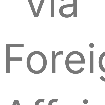
via
Forei