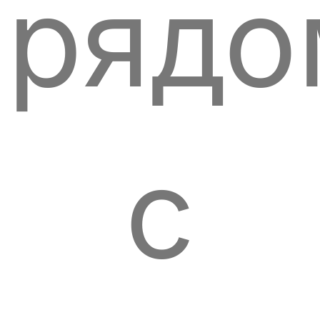
рядо
с