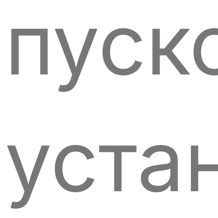
пуск
уста