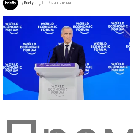
by
Briefly
6 мин. чтения