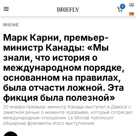
0
BRIEFLY
МНЕНИЕ
Марк Карни, премьер-
министр Канады: «Мы
знали, что история о
международном порядке,
основанном на правилах,
была отчасти ложной. Эта
фикция была полезной»
20 января премьер-министр Канады выступил в Давосе с
заметной речью о моменте «разрыва», который сотрясает
международные отношения. Le Monde публикует
обширные фрагменты этого выступления.