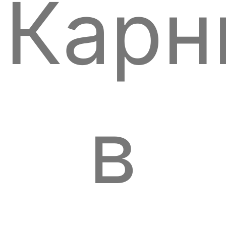
Карн
в