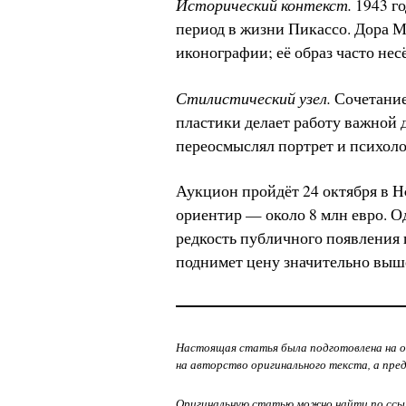
Исторический контекст.
1943 г
период в жизни Пикассо. Дора Ма
иконографии; её образ часто не
Стилистический узел.
Сочетание
пластики делает работу важной 
переосмыслял портрет и психоло
Аукцион пройдёт 24 октября в Hô
ориентир — около 8 млн евро. О
редкость публичного появления 
поднимет цену значительно выш
Настоящая статья была подготовлена на о
на авторство оригинального текста, а пре
Оригинальную статью можно найти по ссы