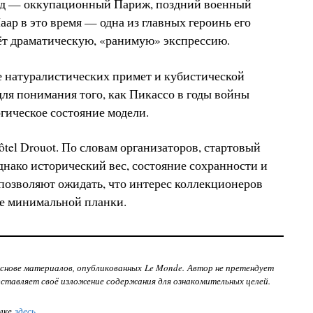
од — оккупационный Париж, поздний военный
ар в это время — одна из главных героинь его
сёт драматическую, «ранимую» экспрессию.
 натуралистических примет и кубистической
для понимания того, как Пикассо в годы войны
гическое состояние модели.
tel Drouot. По словам организаторов, стартовый
днако исторический вес, состояние сохранности и
позволяют ожидать, что интерес коллекционеров
е минимальной планки.
снове материалов, опубликованных Le Monde. Автор не претендует
дставляет своё изложение содержания для ознакомительных целей.
лке
здесь
.