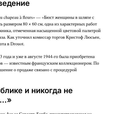
зведение
au chapeau à fleurs» — «Бюст женщины в шляпе с
 размером 80 × 60 см, одна из характерных работ
ожника, отмеченная насыщенной цветовой палитрой
за. Как уточнил комиссар торгов Кристоф Люсьен,
ота в Drouot.
 года и уже в августе 1944-го была приобретена
в — известным французским коллекционером. По
ешение о продаже связано с процедурой
блике и никогда не
я…»
со Аньес Севестр-Барбе, присутствовавшая на