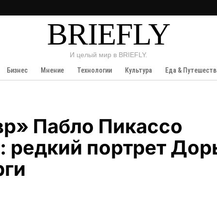
BRIEFLY
И целый мир в BRIEFLY.
Бизнес
Мнение
Технологии
Культура
Еда & Путешеств
р» Пабло Пикассо
: редкий портрет Дор
рги