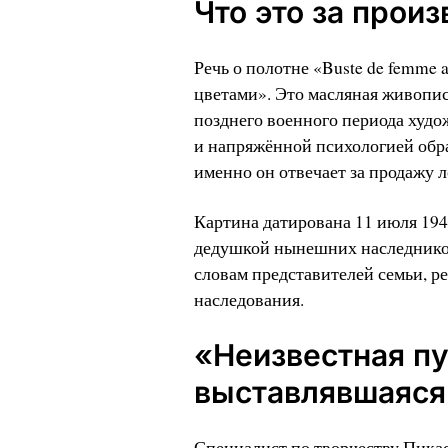
Что это за прои
Речь о полотне «Buste de femme 
цветами». Это масляная живопись
позднего военного периода худ
и напряжённой психологией обра
именно он отвечает за продажу л
Картина датирована 11 июля 1943
дедушкой нынешних наследнико
словам представителей семьи, р
наследования.
«Неизвестная пу
выставлявшаяс
Специалист по творчеству Пикас