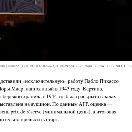
ло Пикассо (1881–1973) в Париже, 16 сентября 2025 года. БЕНУА ТЕСЬЕ/REUTERS
дставили «исключительную» работу Пабло Пикассо
оры Маар, написанный в 1943 году. Картина,
 бережно хранила с 1944-го, была раскрыта в залах
 выставлена на аукцион. По данным AFP, оценка —
ень prix de réserve (минимальной цены), а итоговая
чительно превысить старт.