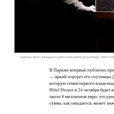
Картина «Бюст женщины в цветочной шляпе (Дора Маар), 1943» Паб
В Париже впервые публично пре
— яркий портрет его спутницы Д
которую семья первого владельца
Hôtel Drouot и 24 октября будет
около 8 миллионов евро; это уров
сумма, как ожидается, может зна