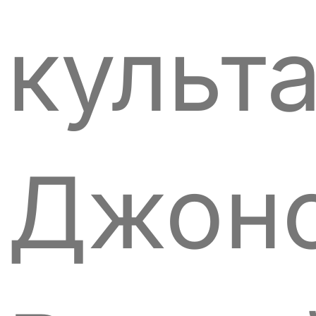
культ
Джонс