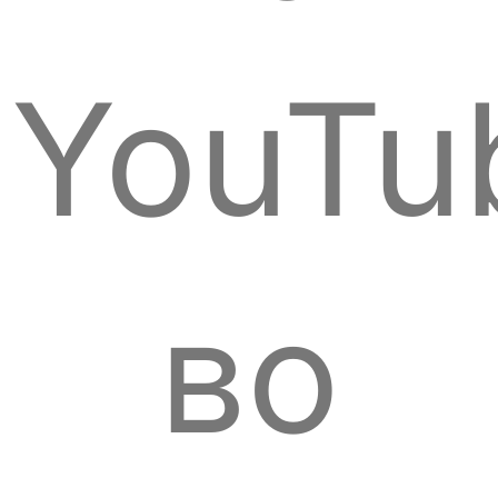
YouTu
во