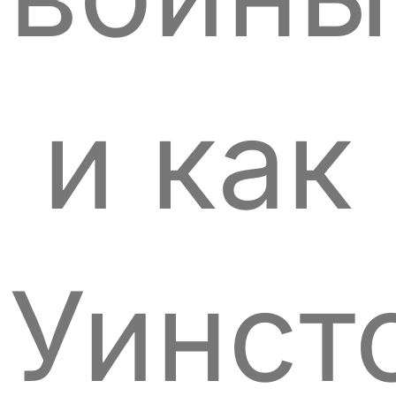
и как
Уинст