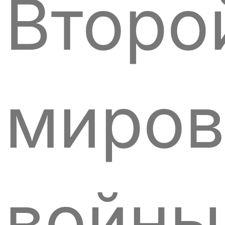
Второ
миров
войны