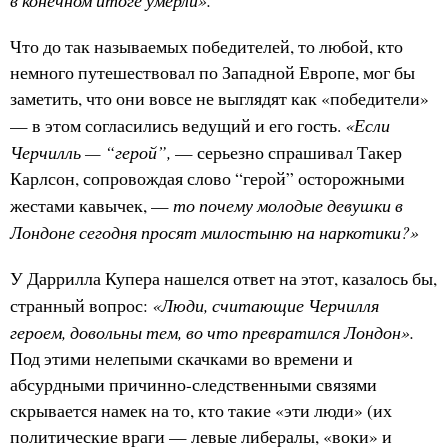
в конечном итоге умерли».
Что до так называемых победителей, то любой, кто
немного путешествовал по Западной Европе, мог бы
заметить, что они вовсе не выглядят как «победители»
«Если
— в этом согласились ведущий и его гость.
Черчилль — “герой”,
— серьезно спрашивал Такер
Карлсон, сопровождая слово “герой” осторожными
то почему молодые девушки в
жестами кавычек, —
Лондоне сегодня просят милостыню на наркотики?»
У Даррилла Купера нашелся ответ на этот, казалось бы,
«Люди, считающие Черчилля
странный вопрос:
героем, довольны тем, во что превратился Лондон».
Под этими нелепыми скачками во времени и
абсурдными причинно-следственными связями
скрывается намек на то, кто такие «эти люди» (их
политические враги — левые либералы, «воки» и