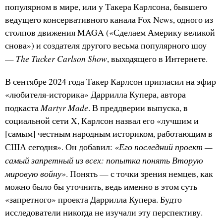
популярном в мире, или у Такера Карлсона, бывшего
ведущего консервативного канала Fox News, одного из
столпов движения MAGA («Сделаем Америку великой
снова») и создателя другого весьма популярного шоу
The Tucker Carlson Show
—
, выходящего в Интернете.
В сентябре 2024 года Такер Карлсон пригласил на эфир
«любителя-историка» Даррилла Купера, автора
Martyr Made
подкаста
. В преддверии выпуска, в
социальной сети X, Карлсон назвал его «лучшим и
[самым] честным народным историком, работающим в
«Его последний проект —
США сегодня». Он добавил:
самый запретный из всех: попытка понять Вторую
мировую войну»
. Понять — с точки зрения немцев, как
можно было бы уточнить, ведь именно в этом суть
«запретного» проекта Даррилла Купера. Будто
исследователи никогда не изучали эту перспективу.