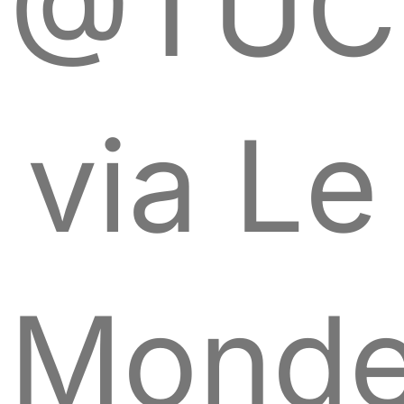
@TUC
via Le
Mond