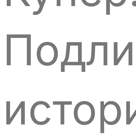
Подли
истор