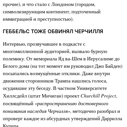
прочие), и что стало с Лондоном (городом,
символизирующим континент, подточенный
иммиграцией и преступностью).
ГЕББЕЛЬС ТОЖЕ ОБВИНЯЛ ЧЕРЧИЛЛЯ
Интервью, прозвучавшее в подкасте с
многомиллионной аудиторией, вызвало бурную
полемику. От мемориала Яд ва-Шем в Иерусалиме до
Белого дома (на тот момент им руководил Джо Байден)
посыпались возмущённые отклики. Даже внутри
движения сторонников Трампа нашлись голоса,
осудившие эту беседу. В частном Университете
Churchill Project
Хиллсдейл (штат Мичиган) проект
,
«распространению достоверного
посвящённый
понимания наследия Черчилля»,
методично разобрал и
опроверг каждое из абсурдных утверждений Даррилла
Купера.