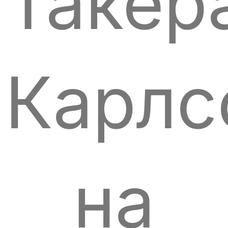
Такер
Карлс
на