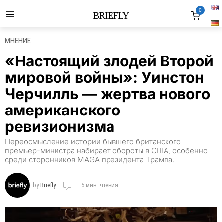
0
BRIEFLY
МНЕНИЕ
«Настоящий злодей Второй
мировой войны»: Уинстон
Черчилль — жертва нового
американского
ревизионизма
Переосмысление истории бывшего британского
премьер-министра набирает обороты в США, особенно
среди сторонников MAGA президента Трампа.
by
Briefly
5 мин. чтения