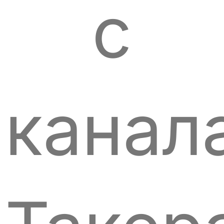
с
канал