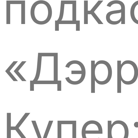
подка
«Дэрр
Купер