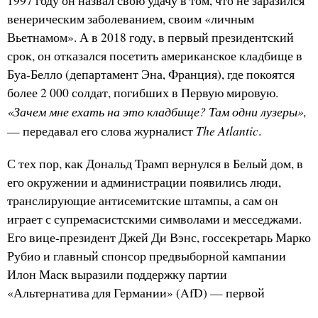
1997 году он назвал свою удачу в том, что не заразился
венерическим заболеванием, своим «личным
Вьетнамом». А в 2018 году, в первый президентский
срок, он отказался посетить американское кладбище в
Буа-Белло (департамент Эна, Франция), где покоятся
более 2 000 солдат, погибших в Первую мировую.
«Зачем мне ехать на это кладбище? Там одни лузеры»,
The Atlantic
— передавал его слова журналист
.
С тех пор, как Дональд Трамп вернулся в Белый дом, в
его окружении и администрации появились люди,
транслирующие антисемитские штампы, а сам он
играет с супремасистскими символами и месседжами.
Его вице-президент Джей Ди Вэнс, госсекретарь Марко
Рубио и главный спонсор предвыборной кампании
Илон Маск выразили поддержку партии
«Альтернатива для Германии» (AfD) — первой
националистической, ксенофобской и