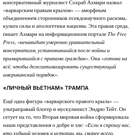
консервативный журналист Сохраб Ахмари назвал
«варварским правым крылом» — аморфным
объединением сторонников псевдонаучного расизма,
культа силы и апологетики нацизма. Эта правая среда,
The Free
пишет Ахмари на информационном портале
Press
«ненавидит умеренно уравнительный
,
консерватизм, установившийся после войны и
примирившийся с правами граждан»
«готова на
. Она
всё, чтобы делегитимизировать существующий
американский порядок».
«ЛИЧНЫЙ ВЬЕТНАМ» ТРАМПА
Ещё одна фигура «варварского правого крыла» —
ультраправый блогер и мускулинист Эндрю Тейт. Он
сетует на то, что Вторая мировая война сформировала
«Если я спрошу вас,
наши представления о добре и зле:
кто худший человек в истории, вы, скорее всего,