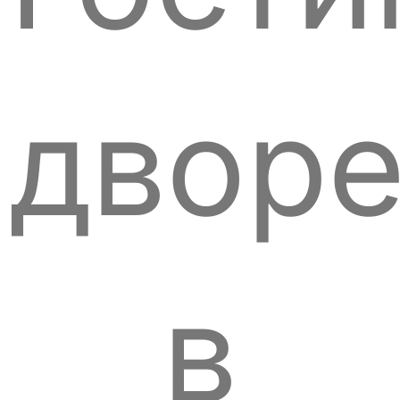
двор
в