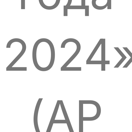
2024»
(AP