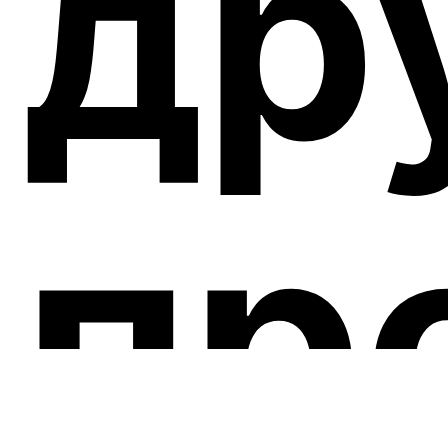
др
пр