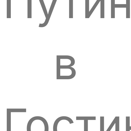
Пути
в
Гост