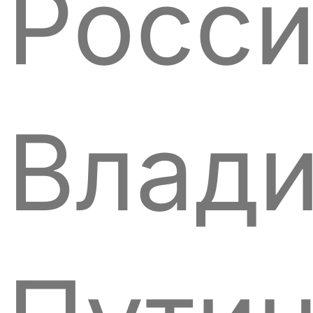
Росс
Влад