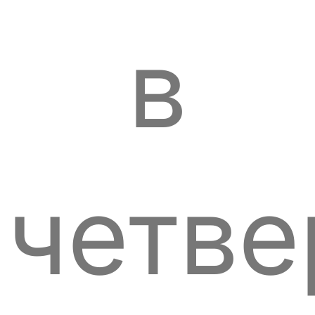
в
четве