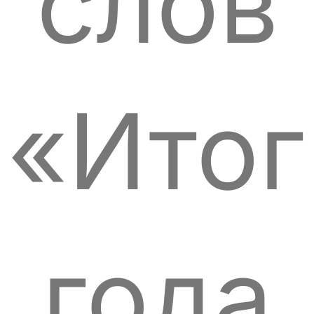
слов
«Итог
года