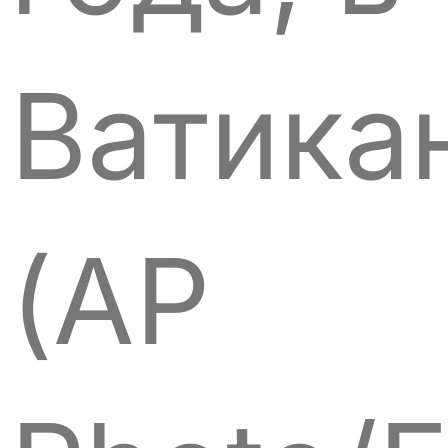
Ватика
(AP