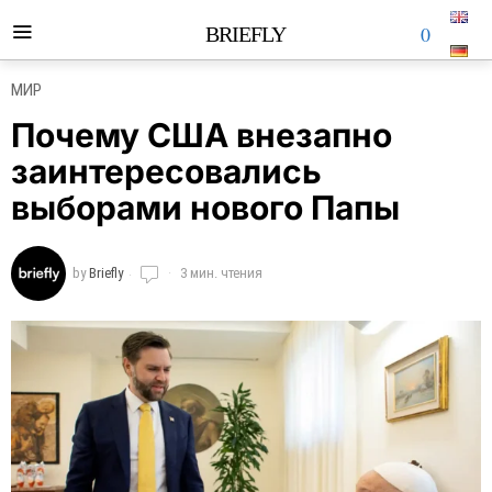
0
BRIEFLY
МИР
Почему США внезапно
заинтересовались
выборами нового Папы
by
Briefly
3 мин. чтения