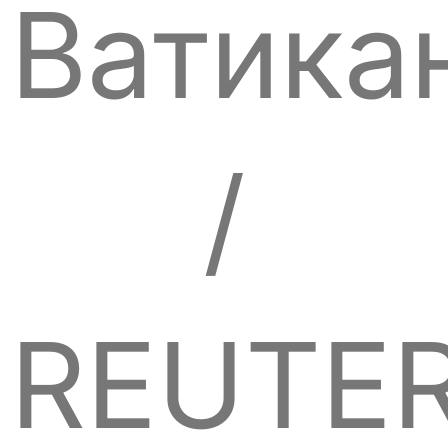
Ватика
/
REUTE