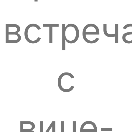
встреч
с
вице-