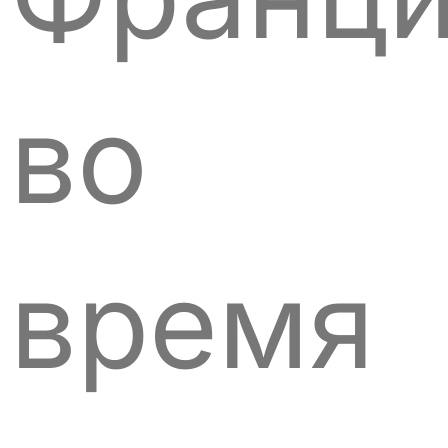
во
время