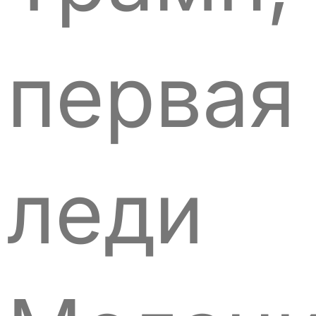
первая
леди