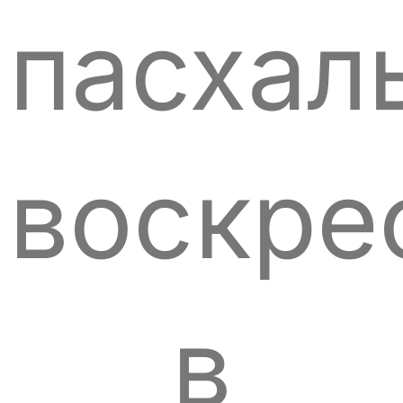
пасхал
воскре
в