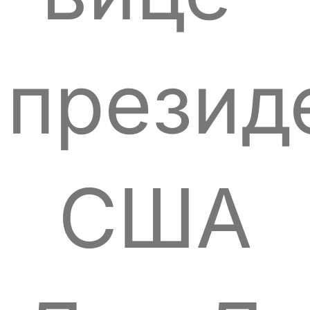
презид
США