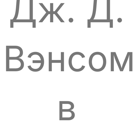
Дж. Д.
Вэнсо
в