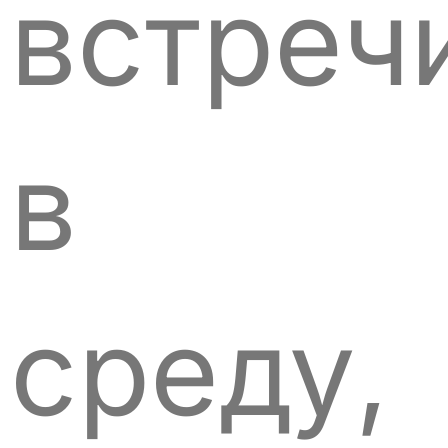
встреч
в
среду,