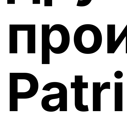
про
Patr