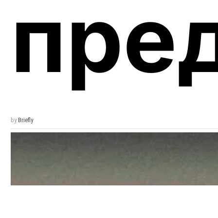
пре
by
Briefly