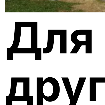
Для
дру