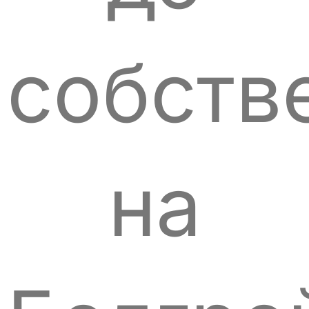
собств
на