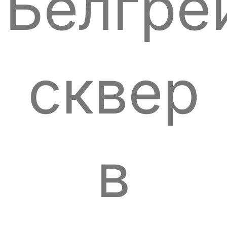
Белгре
сквер
в