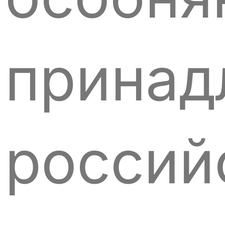
прина
россий