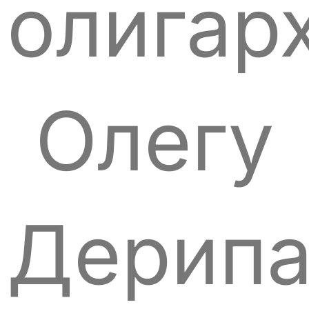
олигар
Олегу
Дерипа