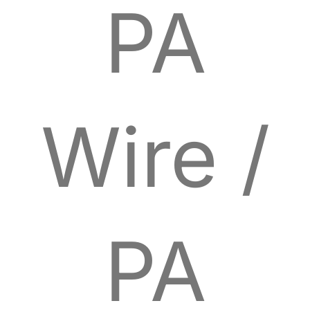
PA
Wire /
PA