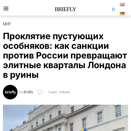
0
BRIEFLY
МИР
Проклятие пустующих
особняков: как санкции
против России превращают
элитные кварталы Лондона
в руины
by
Briefly
3 мин. чтения