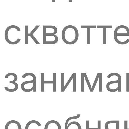
сквотт
занима
особня