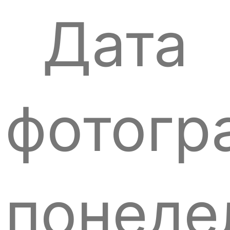
Дата
фотогр
понеде