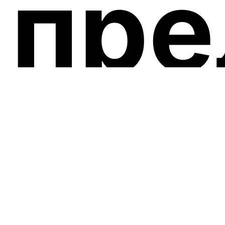
пре
by
Briefly