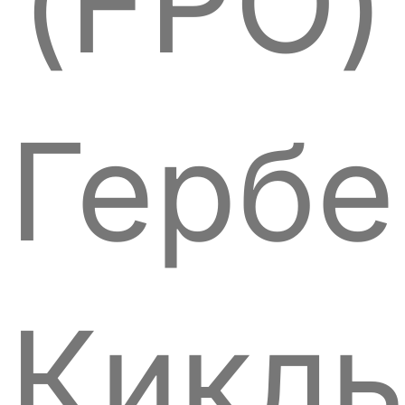
(FPÖ)
Гербе
Кикль