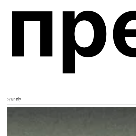
пр
by
Briefly