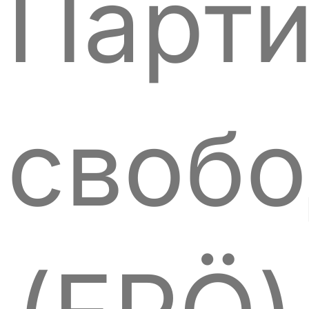
Парт
своб