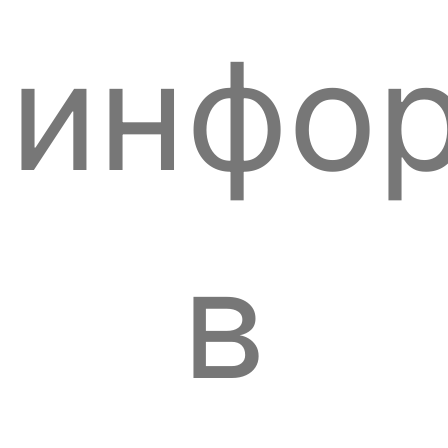
инфо
в