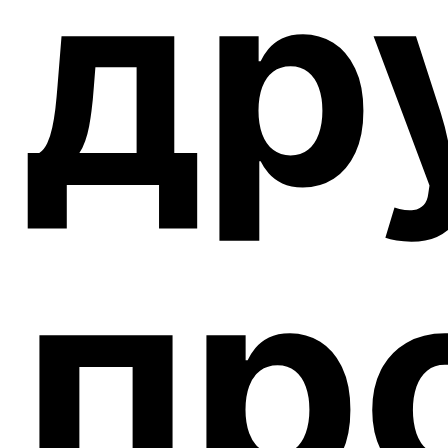
др
пр