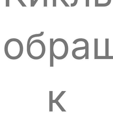
обра
к