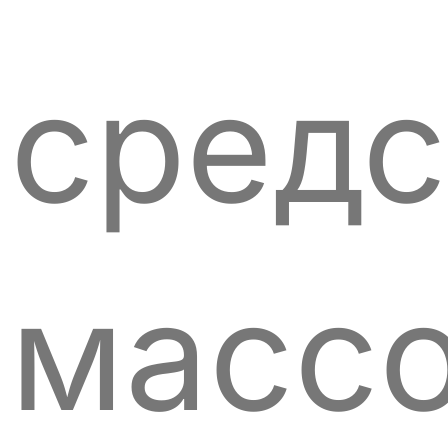
сред
масс