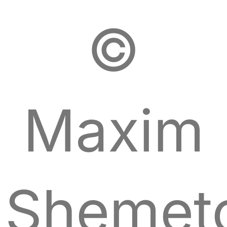
©
Maxim
Shemeto