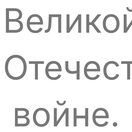
Велико
Отечес
войне.