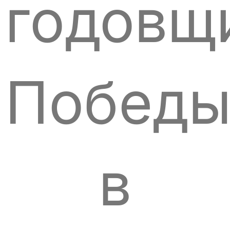
годовщ
Побед
в