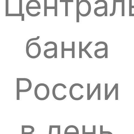
Централ
банка
России
в день