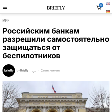
0
BRIEFLY
МИР
Российским банкам
разрешили самостоятельно
защищаться от
беспилотников
by
Briefly
2 мин. чтения