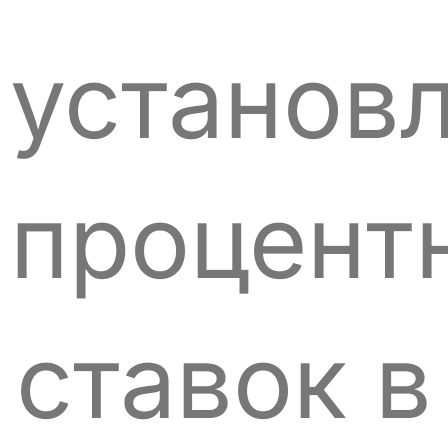
установ
процент
ставок в