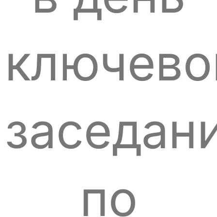
ключево
заседан
по