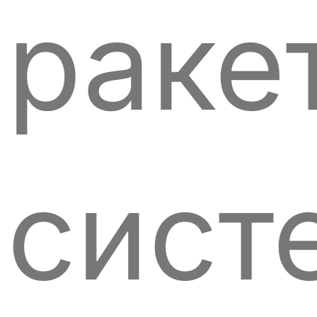
раке
сист