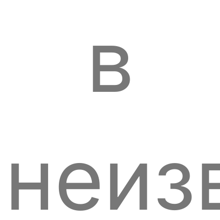
в
неиз