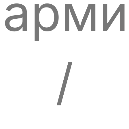
арми
/