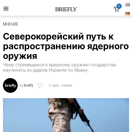
0
BRIEFLY
МНЕНИЕ
Северокорейский путь к
распространению ядерного
оружия
Чему стремящиеся к ядерному оружию государства
научились из ударов Израиля по Ирану.
by
Briefly
11 мин. чтения