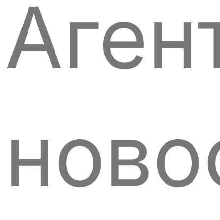
Аген
ново