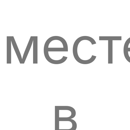
мест
в