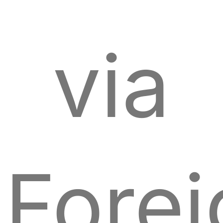
via
Forei