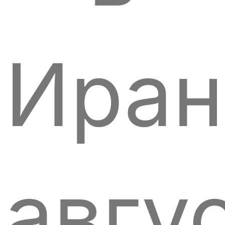
Иран
авгу