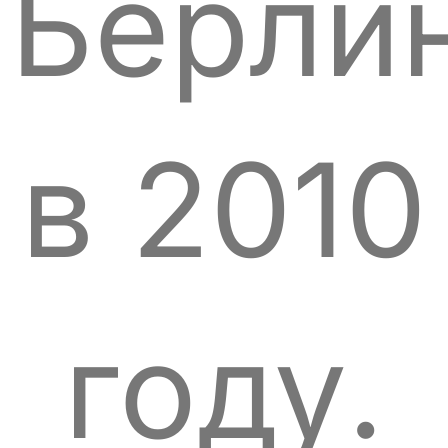
Берли
в 2010
году.