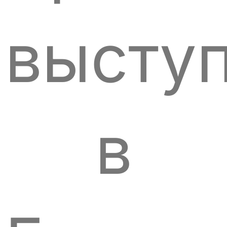
высту
в