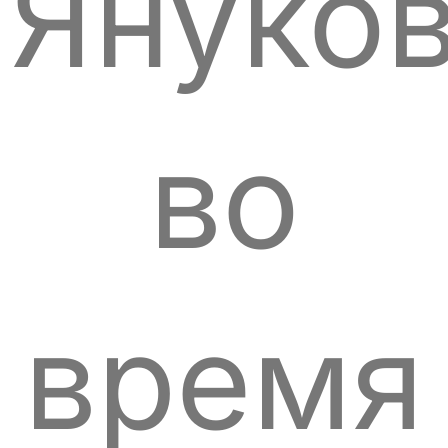
Януко
во
время