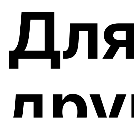
Для
дру