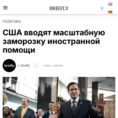
0
BRIEFLY
ПОЛИТИКА
США вводят масштабную
заморозку иностранной
помощи
by
Briefly
2 мин. чтения