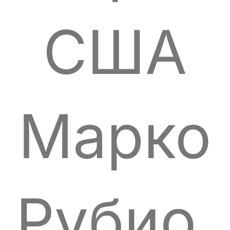
США
Марко
Рубио.