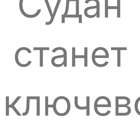
Судан
станет
ключев