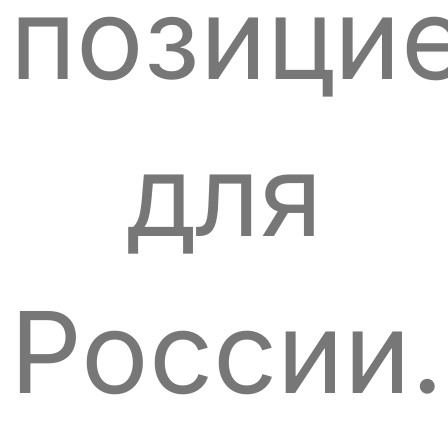
позици
для
России.