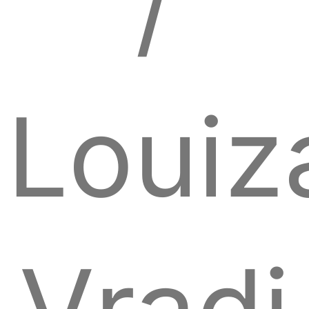
/
Louiz
Vradi