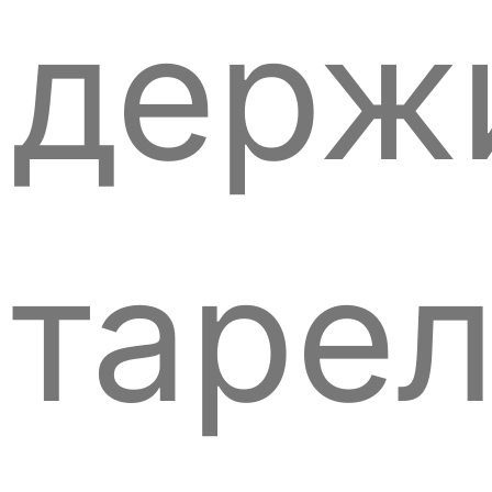
держ
таре