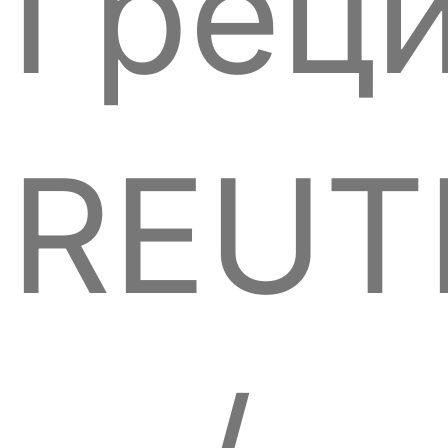
Греци
REUT