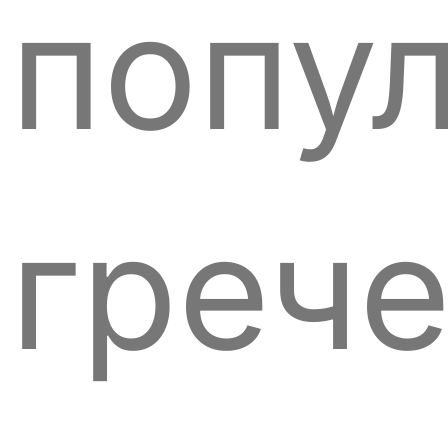
попу
греч