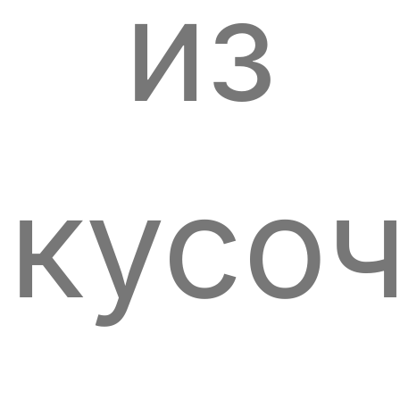
из
кусо