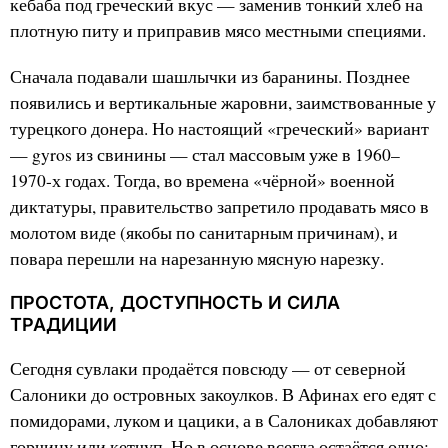
кебаба под греческий вкус — заменив тонкий хлеб на
плотную питу и приправив мясо местными специями.
Сначала подавали шашлычки из баранины. Позднее
появились и вертикальные жаровни, заимствованные у
турецкого донера. Но настоящий «греческий» вариант
— gyros из свинины — стал массовым уже в 1960–
1970-х годах. Тогда, во времена «чёрной» военной
диктатуры, правительство запретило продавать мясо в
молотом виде (якобы по санитарным причинам), и
повара перешли на нарезанную мясную нарезку.
ПРОСТОТА, ДОСТУПНОСТЬ И СИЛА
ТРАДИЦИИ
Сегодня сувлаки продаётся повсюду — от северной
Салоники до островных закоулков. В Афинах его едят с
помидорами, луком и цацики, а в Салониках добавляют
горчицу или кетчуп. Но в основе всегда остаётся одно: