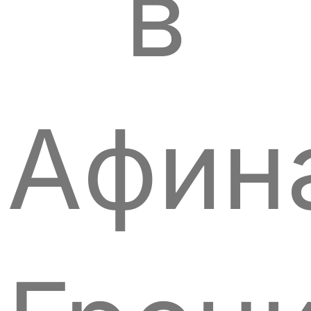
в
Афин