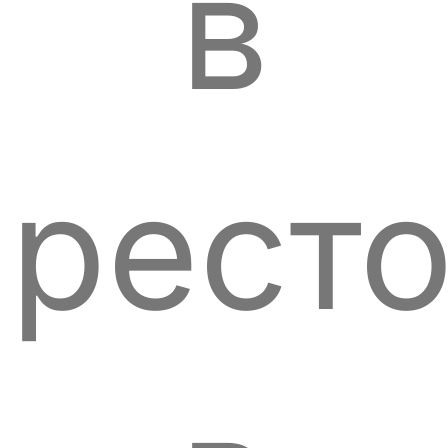
в
рест