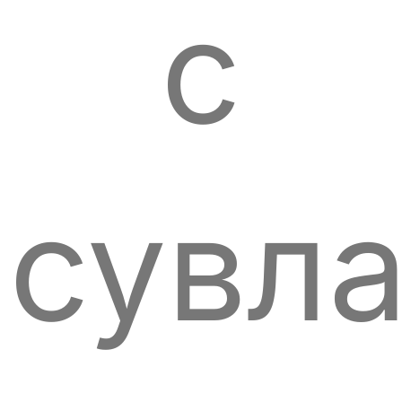
с
сувла