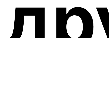
др
пр