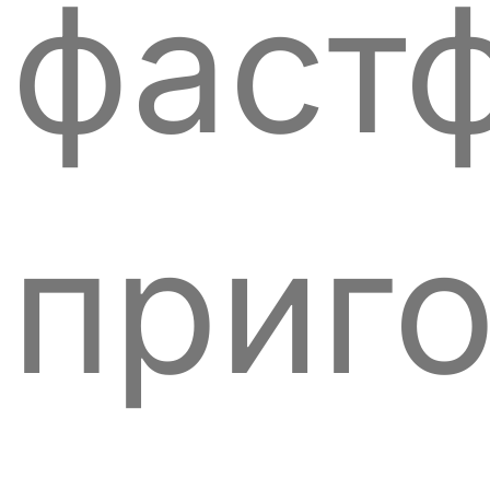
фаст
приг